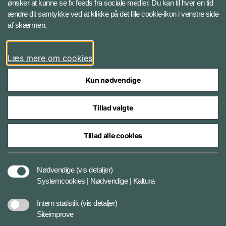
ønsker at kunne se fx feeds fra sociale medier. Du kan til hver en tid
ændre dit samtykke ved at klikke på det lille cookie-ikon i venstre side
Bluesky
af skærmen.
LinkedIn
Læs mere om cookies
Kun nødvendige
Tillad valgte
Styrelser og myndigheder under Forsvarsministeriet
Tillad alle cookies
Databeskyttelse og ansvar
Nødvendige
(vis detaljer)
Systemcookies | Nødvendige | Kaltura
Cookiepolitik
Intern statistik
(vis detaljer)
Siteimprove