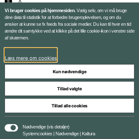
X
Vi bruger cookies på hjemmesiden.
Vælg selv, om vi må bruge
Instagram
dine data til statistik for at forbedre brugeroplevelsen, og om du
ønsker at kunne se fx feeds fra sociale medier. Du kan til hver en tid
ændre dit samtykke ved at klikke på det lille cookie-ikon i venstre side
Bluesky
af skærmen.
LinkedIn
Læs mere om cookies
Kun nødvendige
Tillad valgte
Styrelser og myndigheder under Forsvarsministeriet
Tillad alle cookies
Databeskyttelse og ansvar
Nødvendige
(vis detaljer)
Systemcookies | Nødvendige | Kaltura