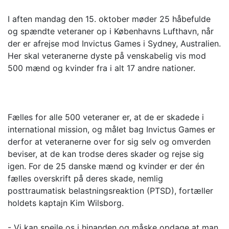
I aften mandag den 15. oktober møder 25 håbefulde
og spændte veteraner op i Københavns Lufthavn, når
der er afrejse mod Invictus Games i Sydney, Australien.
Her skal veteranerne dyste på venskabelig vis mod
500 mænd og kvinder fra i alt 17 andre nationer.
Fælles for alle 500 veteraner er, at de er skadede i
international mission, og målet bag Invictus Games er
derfor at veteranerne over for sig selv og omverden
beviser, at de kan trodse deres skader og rejse sig
igen. For de 25 danske mænd og kvinder er der én
fælles overskrift på deres skade, nemlig
posttraumatisk belastningsreaktion (PTSD), fortæller
holdets kaptajn Kim Wilsborg.
- Vi kan spejle os i hinanden og måske opdage at man