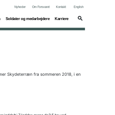
Nyheder
Om Forsvaret
Kontakt
English
(current)
(current)
n
Soldater og medarbejdere
Karriere
mmer Skydeterræn fra sommeren 2018, i en