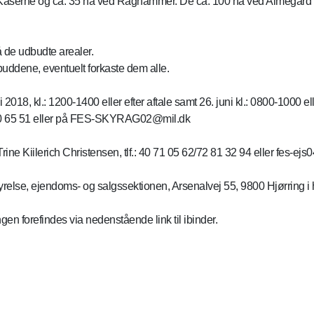
aserne og ca. 35 ha ved Raghammer. De ca. 100 ha ved Almegård er
å de udbudte arealer.
lbuddene, eventuelt forkaste dem alle.
18, kl.: 1200-1400 eller efter aftale samt 26. juni kl.: 0800-1000 elle
 10 65 51 eller på FES-SKYRAG02@mil.dk
e Kiilerich Christensen, tlf.: 40 71 05 62/72 81 32 94 eller fes-ej
relse, ejendoms- og salgssektionen, Arsenalvej 55, 9800 Hjørring i 
en forefindes via nedenstående link til ibinder.