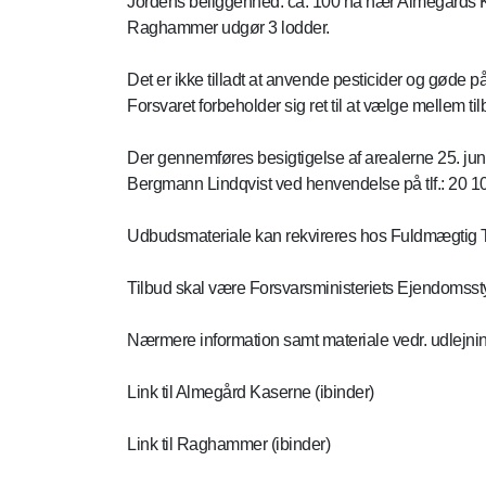
Jordens beliggenhed: ca. 100 ha nær Almegårds K
Raghammer udgør 3 lodder.
Det er ikke tilladt at anvende pesticider og gøde p
Forsvaret forbeholder sig ret til at vælge mellem ti
Der gennemføres besigtigelse af arealerne 25. juni 20
Bergmann Lindqvist ved henvendelse på tlf.: 20
Udbudsmateriale kan rekvireres hos Fuldmægtig Trin
Tilbud skal være Forsvarsministeriets Ejendomssty
Nærmere information samt materiale vedr. udlejning
Link til Almegård Kaserne (ibinder)
Link til Raghammer (ibinder)