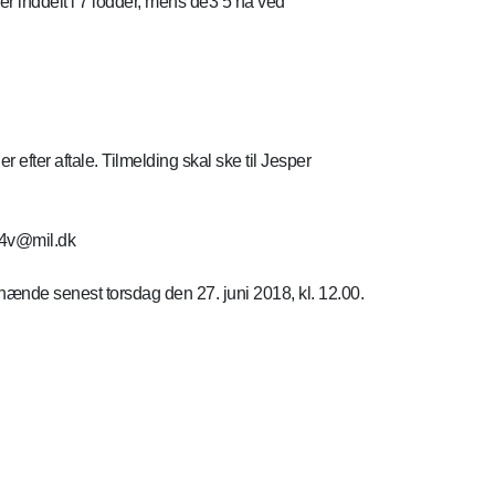
 inddelt i 7 lodder, mens de3 5 ha ved
r efter aftale. Tilmelding skal ske til Jesper
s04v@mil.dk
hænde senest torsdag den 27. juni 2018, kl. 12.00.