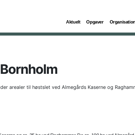
(current)
(current)
(current)
Aktuelt
Opgaver
Organisatio
 Bornholm
yder arealer til høstslet ved Almegårds Kaserne og Ragha