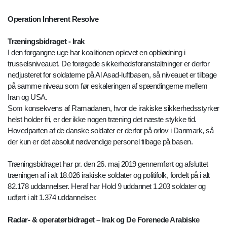
Operation Inherent Resolve
Træningsbidraget - Irak
I den forgangne uge har koalitionen oplevet en opblødning i
trusselsniveauet. De forøgede sikkerhedsforanstaltninger er derfor
nedjusteret for soldaterne på Al Asad-luftbasen, så niveauet er tilbage
på samme niveau som før eskaleringen af spændingerne mellem
Iran og USA.
Som konsekvens af Ramadanen, hvor de irakiske sikkerhedsstyrker
helst holder fri, er der ikke nogen træning det næste stykke tid.
Hovedparten af de danske soldater er derfor på orlov i Danmark, så
der kun er det absolut nødvendige personel tilbage på basen.
Træningsbidraget har pr. den 26. maj 2019 gennemført og afsluttet
træningen af i alt 18.026 irakiske soldater og politifolk, fordelt på i alt
82.178 uddannelser. Heraf har Hold 9 uddannet 1.203 soldater og
udført i alt 1.374 uddannelser.
Radar- & operatørbidraget – Irak og De Forenede Arabiske