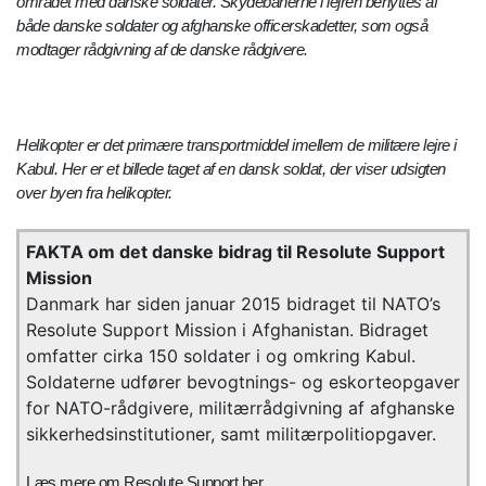
området med danske soldater. Skydebanerne i lejren benyttes af
både danske soldater og afghanske officerskadetter, som også
modtager rådgivning af de danske rådgivere.
Helikopter er det primære transportmiddel imellem de militære lejre i
Kabul. Her er et billede taget af en dansk soldat, der viser udsigten
over byen fra helikopter.
FAKTA om det danske bidrag til Resolute Support
Mission
Danmark har siden januar 2015 bidraget til NATO’s
Resolute Support Mission i Afghanistan. Bidraget
omfatter cirka 150 soldater i og omkring Kabul.
Soldaterne udfører bevogtnings- og eskorteopgaver
for NATO-rådgivere, militærrådgivning af afghanske
sikkerhedsinstitutioner, samt militærpolitiopgaver.
Læs mere om Resolute Support her.