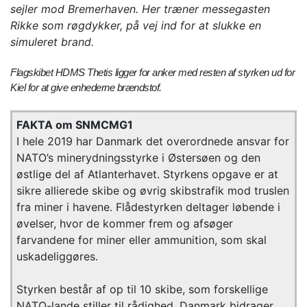
sejler mod Bremerhaven. Her træner messegasten
Rikke som røgdykker, på vej ind for at slukke en
simuleret brand.
Flagskibet HDMS Thetis ligger for anker med resten af styrken ud for
Kiel for at give enhederne brændstof.
FAKTA om SNMCMG1
I hele 2019 har Danmark det overordnede ansvar for
NATO’s minerydningsstyrke i Østersøen og den
østlige del af Atlanterhavet. Styrkens opgave er at
sikre allierede skibe og øvrig skibstrafik mod truslen
fra miner i havene. Flådestyrken deltager løbende i
øvelser, hvor de kommer frem og afsøger
farvandene for miner eller ammunition, som skal
uskadeliggøres.
Styrken består af op til 10 skibe, som forskellige
NATO-lande stiller til rådighed. Danmark bidrager