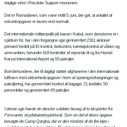
daglige virke i Resolute Support missionen.
Det er Ramadanen, som varer indtil 5. juni, der gør, at antallet af
eskorteopgaver er lavere end normalt.
Det internationale militærpoliti på basen i Kabul, som danskerne er i
spidsen for, har i den forgangne uge gennemført 2161 aktioner
primært fordelt på ID-kontrol, fartkontrol, køretøjskontrol af våben og
ammunition, herunder 618 kontroller af rejsende til og fra Hamid
Karzai International Airport og 55 patruljer.
Bombehundene, der til dagligt støtter afghanerne i den internationale
lufthavn med sikkerhedsopgaver i form af sprængstofsøgninger og
patruljering, har gennemført kontrol af bagage, 21 lastbiler, 50
personbiler og gennemført 49 patruljer.
I denne uge havde de danske soldater besøg af to eksperter fra
Forsvarets skydebaneinspektorat. Som en del af deres opgave
besøgte de Camp Qargha, der er den mindste af de fire lejre i