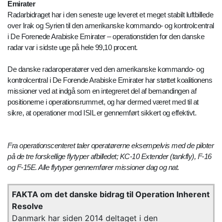
Emirater
Radarbidraget har i den seneste uge leveret et meget stabilt luftbillede
over Irak og Syrien til den amerikanske kommando- og kontrolcentral
i De Forenede Arabiske Emirater – operationstiden for den danske
radar var i sidste uge på hele 99,10 procent.
De danske radaroperatører ved den amerikanske kommando- og
kontrolcentral i De Forende Arabiske Emirater har støttet koalitionens
missioner ved at indgå som en integreret del af bemandingen af
positionerne i operationsrummet, og har dermed været med til at
sikre, at operationer mod ISIL er gennemført sikkert og effektivt.
Fra operationscenteret taler operatørerne eksempelvis med de piloter
på de tre forskellige flytyper afbilledet; KC-10 Extender (tankfly), F-16
og F-15E. Alle flytyper gennemfører missioner dag og nat.
FAKTA om det danske bidrag til Operation Inherent
Resolve
Danmark har siden 2014 deltaget i den