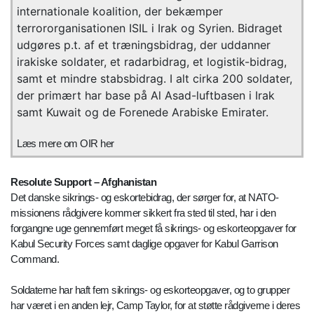
internationale koalition, der bekæmper
terrororganisationen ISIL i Irak og Syrien. Bidraget
udgøres p.t. af et træningsbidrag, der uddanner
irakiske soldater, et radarbidrag, et logistik-bidrag,
samt et mindre stabsbidrag. I alt cirka 200 soldater,
der primært har base på Al Asad-luftbasen i Irak
samt Kuwait og de Forenede Arabiske Emirater.
Læs mere om OIR her
Resolute Support – Afghanistan
Det danske sikrings- og eskortebidrag, der sørger for, at NATO-
missionens rådgivere kommer sikkert fra sted til sted, har i den
forgangne uge gennemført meget få sikrings- og eskorteopgaver for
Kabul Security Forces samt daglige opgaver for Kabul Garrison
Command.
Soldaterne har haft fem sikrings- og eskorteopgaver, og to grupper
har været i en anden lejr, Camp Taylor, for at støtte rådgiverne i deres