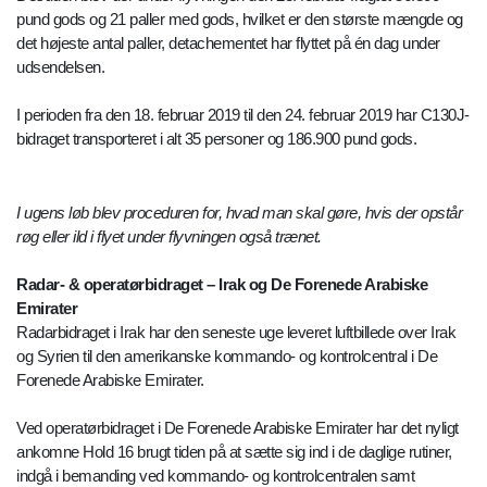
pund gods og 21 paller med gods, hvilket er den største mængde og
det højeste antal paller, detachementet har flyttet på én dag under
udsendelsen.
I perioden fra den 18. februar 2019 til den 24. februar 2019 har C130J-
bidraget transporteret i alt 35 personer og 186.900 pund gods.
I ugens løb blev proceduren for, hvad man skal gøre, hvis der opstår
røg eller ild i flyet under flyvningen også trænet.
Radar- & operatørbidraget – Irak og De Forenede Arabiske
Emirater
Radarbidraget i Irak har den seneste uge leveret luftbillede over Irak
og Syrien til den amerikanske kommando- og kontrolcentral i De
Forenede Arabiske Emirater.
Ved operatørbidraget i De Forenede Arabiske Emirater har det nyligt
ankomne Hold 16 brugt tiden på at sætte sig ind i de daglige rutiner,
indgå i bemanding ved kommando- og kontrolcentralen samt