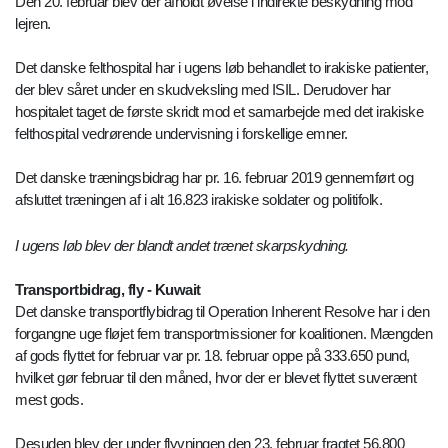
Den 20. februar blev der afholdt øvelse i indirekte beskydning mod
lejren.
Det danske felthospital har i ugens løb behandlet to irakiske patienter,
der blev såret under en skudveksling med ISIL. Derudover har
hospitalet taget de første skridt mod et samarbejde med det irakiske
felthospital vedrørende undervisning i forskellige emner.
Det danske træningsbidrag har pr. 16. februar 2019 gennemført og
afsluttet træningen af i alt 16.823 irakiske soldater og politifolk.
I ugens løb blev der blandt andet trænet skarpskydning.
Transportbidrag, fly - Kuwait
Det danske transportflybidrag til Operation Inherent Resolve har i den
forgangne uge fløjet fem transportmissioner for koalitionen. Mængden
af gods flyttet for februar var pr. 18. februar oppe på 333.650 pund,
hvilket gør februar til den måned, hvor der er blevet flyttet suverænt
mest gods.
Desuden blev der under flyvningen den 23. februar fragtet 56.800