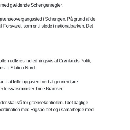
lse med gældende Schengenregler.
re grænseovergangssted i Schengen. På grund af de
Forsvaret, som er til stede i nationalparken. Det
len udføres indledningsvis af Grønlands Politi,
st til Station Nord.
lar til at løfte opgaven med at gennemføre
ger forsvarsminister Trine Bramsen.
er skal stå for grænsekontrollen. I det daglige
oordination med Rigspolitiet og i samarbejde med