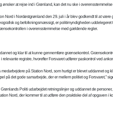
og ønsker at rejse ind i Grønland, kan det nu ske i overensstemme
on Nord i Nordøstgrønland den 29. juli i år blev godkendt til at væ
grafisk og befolkningsmæssigt, er politimyndigheden uddelegeret til 
 grænsekontrollen i overensstemmelse med gældende regler.
annet og klar til at kunne gennemføre grænsekontrol. Grænsekontrol
 i relevante registre, hvorefter Forsvaret udfører paskontrol ved ankom
ets medarbejdere på Station Nord, som hurtigt er blevet uddannet og k
mpel på det gode samarbejde, der er mellem politiet og Forsvaret,” si
Grønlands Politi udarbejdet retningslinjer og uddannet de personer, d
ion Nord, der kommer til at udføre den praktiske del af opgaven i k