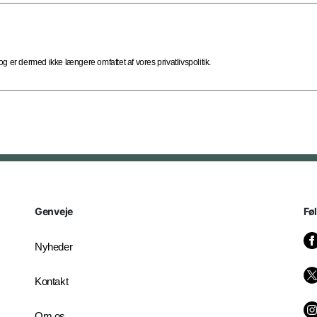
 er dermed ikke længere omfattet af vores privatlivspolitik.
Genveje
Fø
Nyheder
Kontakt
Om os