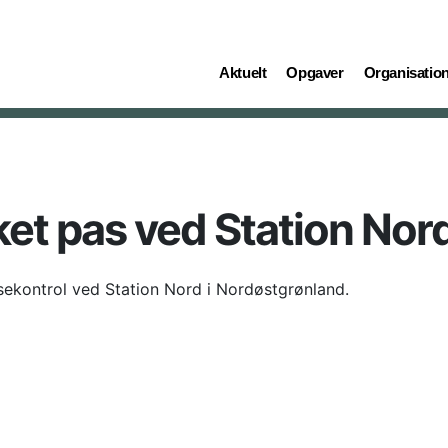
(current)
(current)
(current)
Aktuelt
Opgaver
Organisatio
ket pas ved Station Nor
nsekontrol ved Station Nord i Nordøstgrønland.