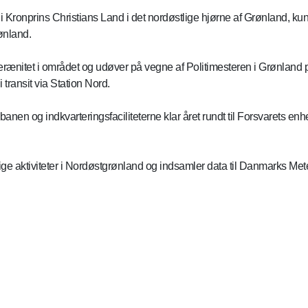
 Kronprins Christians Land i det nordøstlige hjørne af Grønland, kun
rønland.
verænitet i området og udøver på vegne af Politimesteren i Grønland
 transit via Station Nord.
anen og indkvarteringsfaciliteterne klar året rundt til Forsvarets en
ige aktiviteter i Nordøstgrønland og indsamler data til Danmarks Me