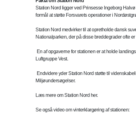
Fakta om Station Nord
Station Nord ligger ved Prinsesse Ingeborg Halvø i
formål at støtte Forsvarets operationer i Nordøstg
Station Nord medvirker til at opretholde dansk su
Nationalparken, der på disse breddegrader ofte er i
En af opgaverne for stationen er at holde landingsb
Luftgruppe Vest.
Endvidere yder Station Nord støtte til videnskabel
Miljøundersøgelser.
Læs mere om Station Nord her.
Se også video om vinterklargøring af stationen: