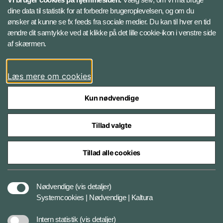
Instagram
dine data til statistik for at forbedre brugeroplevelsen, og om du
ønsker at kunne se fx feeds fra sociale medier. Du kan til hver en tid
ændre dit samtykke ved at klikke på det lille cookie-ikon i venstre side
Bluesky
af skærmen.
LinkedIn
Læs mere om cookies
Kun nødvendige
Tillad valgte
Styrelser og myndigheder under Forsvarsministeriet
Tillad alle cookies
Databeskyttelse og ansvar
Nødvendige
(vis detaljer)
Systemcookies | Nødvendige | Kaltura
Cookiepolitik
Intern statistik
(vis detaljer)