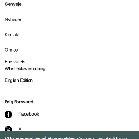
Genveje
Nyheder
Kontakt
Om os
Forsvarets
Whistleblowerordning
English Edition
Følg Forsvaret
Facebook
X
Vi bruger cookies på hjemmesiden.
Vælg selv, om vi må bruge