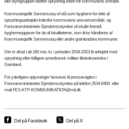
idet styregruppen drøfter oprydning inden for kommunens område.
Kommuneqarfik Sermersooq vil stå som bygherre for dele af
oprydningsarbejdet indenfor kommunens ansvarsområde, og
Forsvarsministeriets Ejendomsstyrelse vil skulle forestå
bygherreopgaven for de af lokaliteterne, som ikke håndteres af
Kommuneqarfik Sermersooq eller andre grønlandske kommuner.
Der er afsat i alt 180 mio. kr. i perioden 2018-2023 til arbejdet med
oprydning efter tidligere amerikansk militær tilstedeværelse i
Grønland.
For yderligere oplysninger henvises til pressevagten i
Forsvarsministeriets Ejendomsstyrelse på telefon 2534 8400 eller
mail FES-KTP-KOMMUNIKATION@mil.dk
Del på Facebook
Del på X