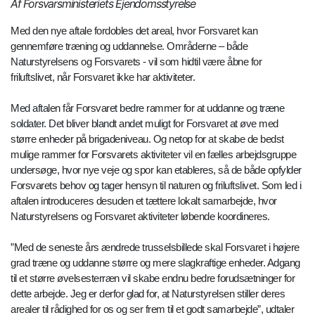
Af Forsvarsministeriets Ejendomsstyrelse
Med den nye aftale fordobles det areal, hvor Forsvaret kan
gennemføre træning og uddannelse. Områderne – både
Naturstyrelsens og Forsvarets - vil som hidtil være åbne for
friluftslivet, når Forsvaret ikke har aktiviteter.
Med aftalen får Forsvaret bedre rammer for at uddanne og træne
soldater. Det bliver blandt andet muligt for Forsvaret at øve med
større enheder på brigadeniveau. Og netop for at skabe de bedst
mulige rammer for Forsvarets aktiviteter vil en fælles arbejdsgruppe
undersøge, hvor nye veje og spor kan etableres, så de både opfylder
Forsvarets behov og tager hensyn til naturen og friluftslivet. Som led i
aftalen introduceres desuden et tættere lokalt samarbejde, hvor
Naturstyrelsens og Forsvaret aktiviteter løbende koordineres.
”Med de seneste års ændrede trusselsbillede skal Forsvaret i højere
grad træne og uddanne større og mere slagkraftige enheder. Adgang
til et større øvelsesterræn vil skabe endnu bedre forudsætninger for
dette arbejde. Jeg er derfor glad for, at Naturstyrelsen stiller deres
arealer til rådighed for os og ser frem til et godt samarbejde”, udtaler