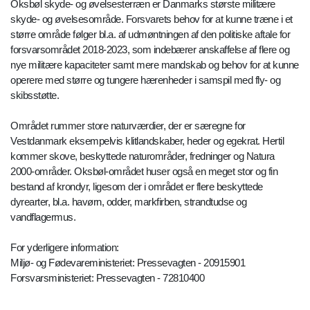
Oksbøl skyde- og øvelsesterræn er Danmarks største militære
skyde- og øvelsesområde. Forsvarets behov for at kunne træne i et
større område følger bl.a. af udmøntningen af den politiske aftale for
forsvarsområdet 2018-2023, som indebærer anskaffelse af flere og
nye militære kapaciteter samt mere mandskab og behov for at kunne
operere med større og tungere hærenheder i samspil med fly- og
skibsstøtte.
Området rummer store naturværdier, der er særegne for
Vestdanmark eksempelvis klitlandskaber, heder og egekrat. Hertil
kommer skove, beskyttede naturområder, fredninger og Natura
2000-områder. Oksbøl-området huser også en meget stor og fin
bestand af krondyr, ligesom der i området er flere beskyttede
dyrearter, bl.a. havørn, odder, markfirben, strandtudse og
vandflagermus.
For yderligere information:
Miljø- og Fødevareministeriet: Pressevagten - 20915901
Forsvarsministeriet: Pressevagten - 72810400