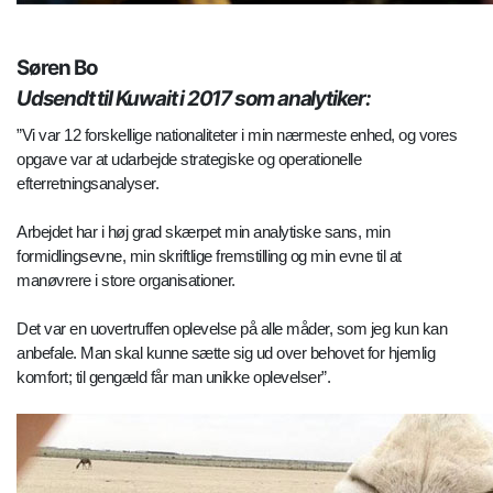
Søren Bo
Udsendt til Kuwait i 2017 som analytiker:
”Vi var 12 forskellige nationaliteter i min nærmeste enhed, og vores
opgave var at udarbejde strategiske og operationelle
efterretningsanalyser.
Arbejdet har i høj grad skærpet min analytiske sans, min
formidlingsevne, min skriftlige fremstilling og min evne til at
manøvrere i store organisationer.
Det var en uovertruffen oplevelse på alle måder, som jeg kun kan
anbefale. Man skal kunne sætte sig ud over behovet for hjemlig
komfort; til gengæld får man unikke oplevelser”.