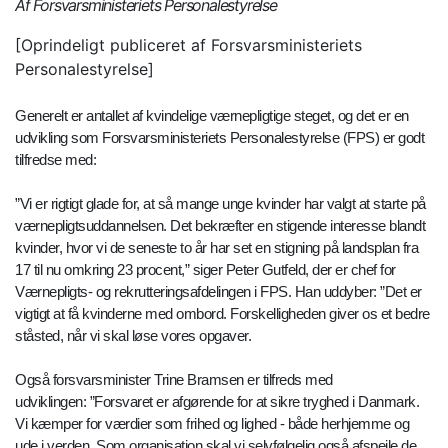
Af Forsvarsministeriets Personalestyrelse
[Oprindeligt publiceret af Forsvarsministeriets
Personalestyrelse]
Generelt er antallet af kvindelige værnepligtige steget, og det er en
udvikling som Forsvarsministeriets Personalestyrelse (FPS) er godt
tilfredse med:
”Vi er rigtigt glade for, at så mange unge kvinder har valgt at starte på
værnepligtsuddannelsen. Det bekræfter en stigende interesse blandt
kvinder, hvor vi de seneste to år har set en stigning på landsplan fra
17 til nu omkring 23 procent,” siger Peter Gutfeld, der er chef for
Værnepligts- og rekrutteringsafdelingen i FPS. Han uddyber: ”Det er
vigtigt at få kvinderne med ombord. Forskelligheden giver os et bedre
ståsted, når vi skal løse vores opgaver.
Også forsvarsminister Trine Bramsen er tilfreds med
udviklingen: ”Forsvaret er afgørende for at sikre tryghed i Danmark.
Vi kæmper for værdier som frihed og lighed - både herhjemme og
ude i verden. Som organisation skal vi selvfølgelig også afspejle de