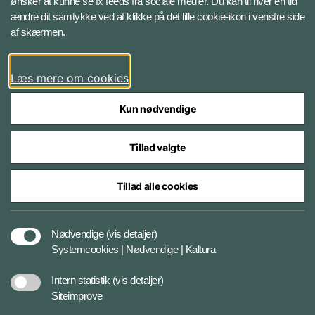
ønsker at kunne se fx feeds fra sociale medier. Du kan til hver en tid
ændre dit samtykke ved at klikke på det lille cookie-ikon i venstre side
Bluesky
af skærmen.
LinkedIn
Læs mere om cookies
Kun nødvendige
Tillad valgte
Styrelser og myndigheder under Forsvarsministeriet
Tillad alle cookies
Databeskyttelse og ansvar
Nødvendige
(vis detaljer)
Systemcookies | Nødvendige | Kaltura
Cookiepolitik
Intern statistik
(vis detaljer)
Siteimprove
Tilgængelighedserklæring