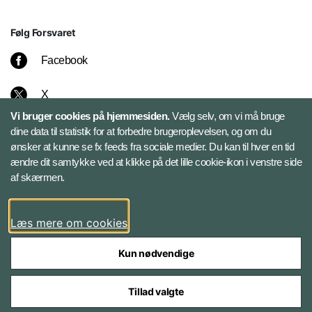
Følg Forsvaret
Facebook
X
Vi bruger cookies på hjemmesiden.
Vælg selv, om vi må bruge
Instagram
dine data til statistik for at forbedre brugeroplevelsen, og om du
ønsker at kunne se fx feeds fra sociale medier. Du kan til hver en tid
ændre dit samtykke ved at klikke på det lille cookie-ikon i venstre side
Bluesky
af skærmen.
LinkedIn
Læs mere om cookies
Kun nødvendige
Tillad valgte