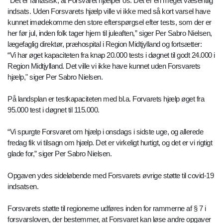
“Det er fantasisk, at Forsvaret hjælper os. Det er en meget væsentlig
indsats. Uden Forsvarets hjælp ville vi ikke med så kort varsel have
kunnet imødekomme den store efterspørgsel efter tests, som der er
her før jul, inden folk tager hjem til juleaften,” siger Per Sabro Nielsen,
lægefaglig direktør, præhospital i Region Midtjylland og fortsætter:
“Vi har øget kapaciteten fra knap 20.000 tests i døgnet til godt 24.000 i
Region Midtjylland. Det ville vi ikke have kunnet uden Forsvarets
hjælp," siger Per Sabro Nielsen.
På landsplan er testkapaciteten med bl.a. Forvarets hjælp øget fra
95.000 test i døgnet til 115.000.
“Vi spurgte Forsvaret om hjælp i onsdags i sidste uge, og allerede
fredag fik vi tilsagn om hjælp. Det er virkeligt hurtigt, og det er vi rigtigt
glade for,” siger Per Sabro Nielsen.
Opgaven ydes sideløbende med Forsvarets øvrige støtte til covid-19
indsatsen.
Forsvarets støtte til regionerne udføres inden for rammerne af § 7 i
forsvarsloven, der bestemmer, at Forsvaret kan løse andre opgaver