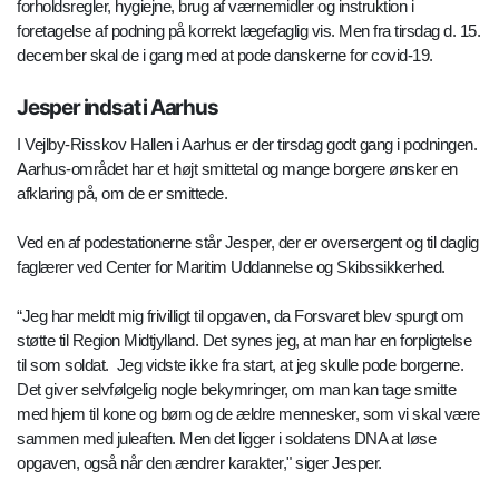
forholdsregler, hygiejne, brug af værnemidler og instruktion i
foretagelse af podning på korrekt lægefaglig vis. Men fra tirsdag d. 15.
december skal de i gang med at pode danskerne for covid-19.
Jesper indsat i Aarhus
I Vejlby-Risskov Hallen i Aarhus er der tirsdag godt gang i podningen.
Aarhus-området har et højt smittetal og mange borgere ønsker en
afklaring på, om de er smittede.
Ved en af podestationerne står Jesper, der er oversergent og til daglig
faglærer ved Center for Maritim Uddannelse og Skibssikkerhed.
“Jeg har meldt mig frivilligt til opgaven, da Forsvaret blev spurgt om
støtte til Region Midtjylland. Det synes jeg, at man har en forpligtelse
til som soldat. Jeg vidste ikke fra start, at jeg skulle pode borgerne.
Det giver selvfølgelig nogle bekymringer, om man kan tage smitte
med hjem til kone og børn og de ældre mennesker, som vi skal være
sammen med juleaften. Men det ligger i soldatens DNA at løse
opgaven, også når den ændrer karakter," siger Jesper.