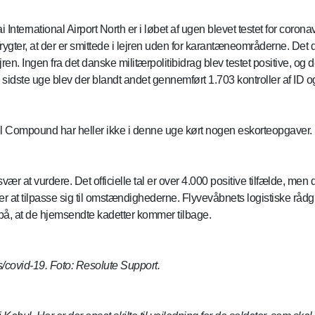
International Airport North er i løbet af ugen blevet testet for coro
frygter, at der er smittede i lejren uden for karantæneområderne. Det da
en. Ingen fra det danske militærpolitibidrag blev testet positive, og
 den sidste uge blev der blandt andet gennemført 1.703 kontroller af ID 
l Compound har heller ikke i denne uge kørt nogen eskorteopgaver. I
r at vurdere. Det officielle tal er over 4.000 positive tilfælde, men de
at tilpasse sig til omstændighederne. Flyvevåbnets logistiske rådgi
på, at de hjemsendte kadetter kommer tilbage.
us/covid-19. Foto: Resolute Support.