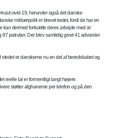
navirus/covid-19, herunder også det danske
nske militærpoliti er blevet testet, fordi de har en
 de kan dermed fortsætte deres arbejde med at
og 97 patruljer. Der blev samtidig givet 41 advarsler
 stedet er danskerne nu en del af beredskabet og
t reelle tal er formentligt langt højere.
vere støtter afghanerne per telefon og på den