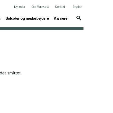
Nyheder
Om Forsvaret
Kontakt
English
(current)
(current)
n
Soldater og medarbejdere
Karriere
det smittet.