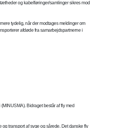
r utætheder og kabelføringer/samlinger sikres mod
og mere tydelig, når der modtages meldinger om
ransporterer afdøde fra samarbejdspartnerne i
li (MINUSMA). Bidraget består af fly med
 og transport af syge og sårede. Det danske fly