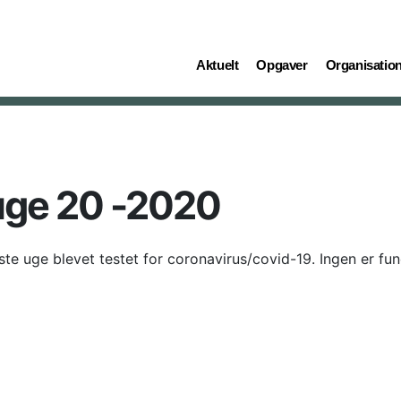
(current)
(current)
(current)
Aktuelt
Opgaver
Organisatio
uge 20 -2020
te uge blevet testet for coronavirus/covid-19. Ingen er fun