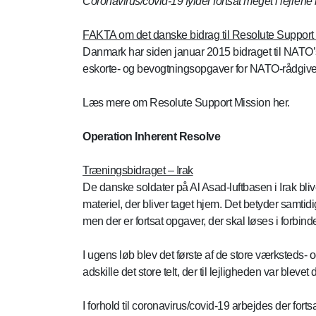
Coronavirus/covid-19 fylder fortsat meget i lejrene i
FAKTA om det danske bidrag til Resolute Support
Danmark har siden januar 2015 bidraget til NATO’s
eskorte- og bevogtningsopgaver for NATO-rådgivere
Læs mere om Resolute Support Mission her.
Operation Inherent Resolve
Træningsbidraget – Irak
De danske soldater på Al Asad-luftbasen i Irak bl
materiel, der bliver taget hjem. Det betyder samtid
men der er fortsat opgaver, der skal løses i forb
I ugens løb blev det første af de store værksteds- o
adskille det store telt, der til lejligheden var blevet
I forhold til coronavirus/covid-19 arbejdes der fort