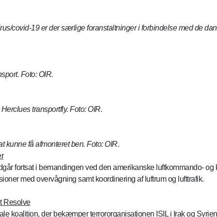
us/covid-19 er der særlige foranstaltninger i forbindelse med de dansk
nsport. Foto: OIR.
erclues transportfly. Foto: OIR.
r at kunne få afmonteret ben. Foto: OIR.
r
går fortsat i bemandingen ved den amerikanske luftkommando- og ko
sioner med overvågning samt koordinering af luftrum og lufttrafik.
nt Resolve
le koalition, der bekæmper terrororganisationen ISIL i Irak og Syrien