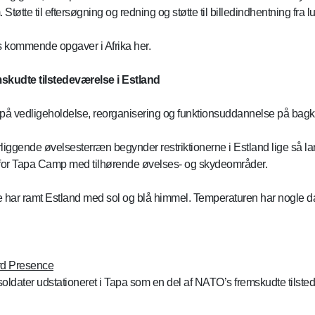
tøtte til eftersøgning og redning og støtte til billedindhentning fra 
s kommende opgaver i Afrika her.
udte tilstedeværelse i Estland
t på vedligeholdelse, reorganisering og funktionsuddannelse på bag
liggende øvelsesterræn begynder restriktionerne i Estland lige så lan
for Tapa Camp med tilhørende øvelses- og skydeområder.
e har ramt Estland med sol og blå himmel. Temperaturen har nogle da
rd Presence
ldater udstationeret i Tapa som en del af NATO’s fremskudte tilsted