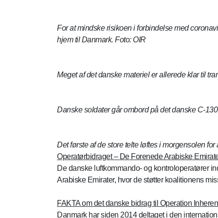
For at mindske risikoen i forbindelse med coronavir
hjem til Danmark. Foto: OIR
Meget af det danske materiel er allerede klar til tra
Danske soldater går ombord på det danske C-130 H
Det første af de store telte løftes i morgensolen fo
Operatørbidraget – De Forenede Arabiske Emirate
De danske luftkommando- og kontroloperatører ind
Arabiske Emirater, hvor de støtter koalitionens mis
FAKTA om det danske bidrag til Operation Inhere
Danmark har siden 2014 deltaget i den internationa