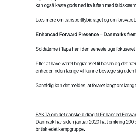
kan også kaste gods ned fra luften med faldskærm. S
Læs mere om transportflybidraget og om forsvaret
Enhanced Forward Presence – Danmarks fremsk
Soldaterne i Tapa har i den seneste uge fokusere
Efter at have været begrænset til basen og det nær
enheder inden længe vil kunne bevæge sig uden 
Samtidig kan det meldes, at foråret langt om læng
FAKTA om det danske bidrag til Enhanced Forwa
Danmark har siden januar 2020 haft omkring 200 so
britiskledet kampgruppe.