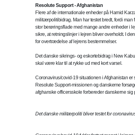
Resolute Support - Afghanistan
Flere af de internationale enheder på Hamid Karzai 
militærpolitibidrag. Man har testet bredt, fordi man 
stor berøringsflade med mange andre enheder i lejr
sikre, at retningslinjer i lejren bliver overholdt. I
for overtrædelse af lejrens bestemmelser.
Det danske sikrings- og eskortebidrag i New Kabu
skal være klar til at rykke ud med kort varsel.
Coronavirus/covid-19 situationen i Afghanistan er svæ
Resolute Support-missionen og danskerne forsøger 
afghanske officersskole forbereder danskerne sig 
Det danske militærpoliti bliver testet for coronavir