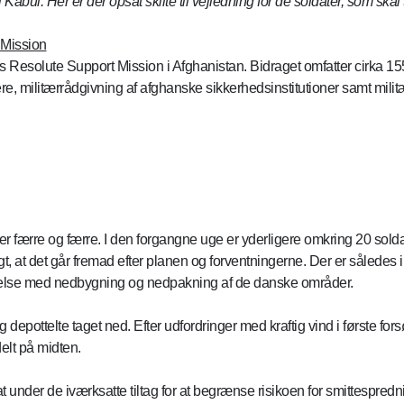
 Kabul. Her er der opsat skilte til vejledning for de soldater, som ska
 Mission
 Resolute Support Mission i Afghanistan. Bidraget omfatter cirka 15
, militærrådgivning af afghanske sikkerhedsinstitutioner samt militæ
iver færre og færre. I den forgangne uge er yderligere omkring 20 s
igt, at det går fremad efter planen og forventningerne. Der er sålede
indelse med nedbygning og nedpakning af de danske områder.
g depottelte taget ned. Efter udfordringer med kraftig vind i første f
 delt på midten.
sat under de iværksatte tiltag for at begrænse risikoen for smittespredn