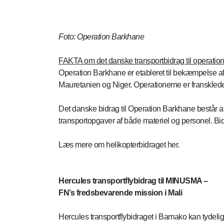
Foto: Operation Barkhane
FAKTA om det danske transportbidrag til operati
Operation Barkhane er etableret til bekæmpelse af 
Mauretanien og Niger. Operationerne er franskledet
Det danske bidrag til Operation Barkhane består a
transportopgaver af både materiel og personel. Bi
Læs mere om helikopterbidraget her.
Hercules transportflybidrag til MINUSMA –
FN’s fredsbevarende mission i Mali
Hercules transportflybidraget i Bamako kan tydelig