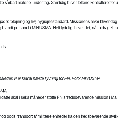
e sårbart materiel under tag. Samtidig bliver teltene kontrolleret fo
 god forplejning og høj hygiejnestandard. Missionens alvor bliver d
g blandt personel i MINUSMA. Helt tydeligt bliver det, når bidraget t
ods.
 således vi er klar til næste flyvning for FN. Foto: MINUSMA
USMA
oldater skal i seks måneder støtte FN’s fredsbevarende mission i Ma
og gods, transport af militære enheder fra den fredsbevarende styrke