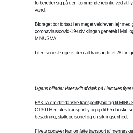
forbereder sig på den kommende regntid ved at flytt
vand.
Bidraget bor fortsat i en meget veldreven lejr med
coronavirus/covid-19-udviklingen generelt i Mali o
MINUSMA.
I den seneste uge er der i alt transporteret 28 ton g
Ugens billeder viser skift af dæk på Hercules flyet
FAKTA om det danske transportflybidrag til MIN
C130J Hercules-transportfly og op til 65 danske s
besætning, støttepersonel og en sikringsenhed.
Flyets opgaver kan omfatte transport af mennesker 