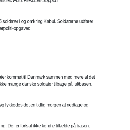
l testes. Foto: Resolute Support.
5 soldater i og omkring Kabul. Soldaterne udfører
rpoliti-opgaver.
oldater kommet til Danmark sammen med mere af det
s ikke mange danske soldater tilbage på luftbasen,
orsøg lykkedes det en tidlig morgen at nedtage og
ing. Der er fortsat ikke kendte tilfælde på basen.