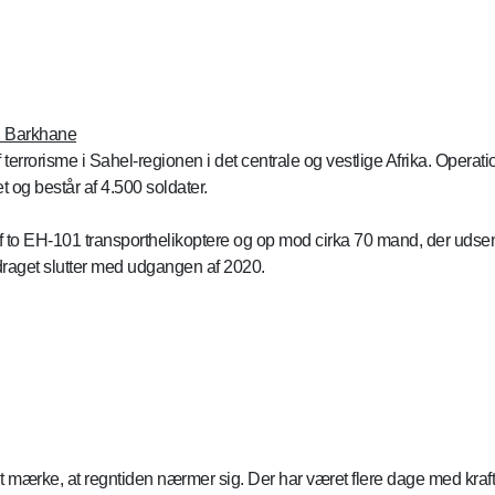
on Barkhane
terrorisme i Sahel-regionen i det centrale og vestlige Afrika. Oper
 og består af 4.500 soldater.
f to EH-101 transporthelikoptere og op mod cirka 70 mand, der udsend
draget slutter med udgangen af 2020.
t mærke, at regntiden nærmer sig. Der har været flere dage med kraft