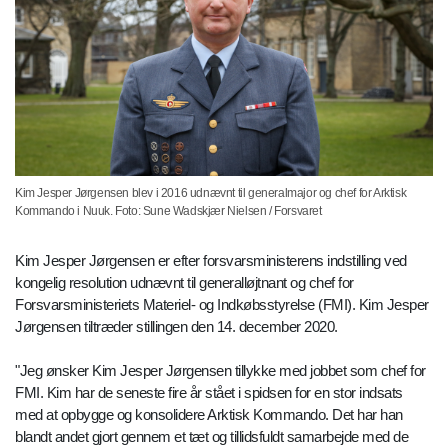
Kim Jesper Jørgensen blev i 2016 udnævnt til generalmajor og chef for Arktisk
Kommando i Nuuk. Foto: Sune Wadskjær Nielsen / Forsvaret
Kim Jesper Jørgensen er efter forsvarsministerens indstilling ved
kongelig resolution udnævnt til generalløjtnant og chef for
Forsvarsministeriets Materiel- og Indkøbsstyrelse (FMI). Kim Jesper
Jørgensen tiltræder stillingen den 14. december 2020.
"Jeg ønsker Kim Jesper Jørgensen tillykke med jobbet som chef for
FMI. Kim har de seneste fire år stået i spidsen for en stor indsats
med at opbygge og konsolidere Arktisk Kommando. Det har han
blandt andet gjort gennem et tæt og tillidsfuldt samarbejde med de