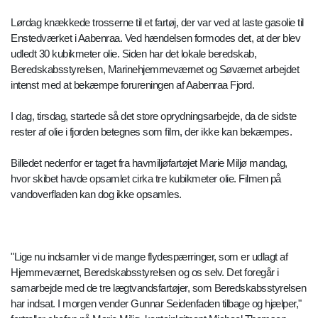
Lørdag knækkede trosserne til et fartøj, der var ved at laste gasolie til
Enstedværket i Aabenraa. Ved hændelsen formodes det, at der blev
udledt 30 kubikmeter olie. Siden har det lokale beredskab,
Beredskabsstyrelsen, Marinehjemmeværnet og Søværnet arbejdet
intenst med at bekæmpe forureningen af Aabenraa Fjord.
I dag, tirsdag, startede så det store oprydningsarbejde, da de sidste
rester af olie i fjorden betegnes som film, der ikke kan bekæmpes.
Billedet nedenfor er taget fra havmiljøfartøjet Marie Miljø mandag,
hvor skibet havde opsamlet cirka tre kubikmeter olie. Filmen på
vandoverfladen kan dog ikke opsamles.
"Lige nu indsamler vi de mange flydespærringer, som er udlagt af
Hjemmeværnet, Beredskabsstyrelsen og os selv. Det foregår i
samarbejde med de tre lægtvandsfartøjer, som Beredskabsstyrelsen
har indsat. I morgen vender Gunnar Seidenfaden tilbage og hjælper,"