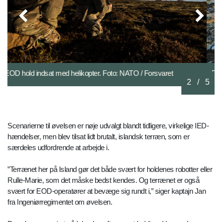
EOD operatør, der arbejder på at rydde en luremine. Foto:
2
/
5
NATO / Forsvaret
Scenarierne til øvelsen er nøje udvalgt blandt tidligere, virkelige IED-
hændelser, men blev tilsat lidt brutalt, islandsk terræn, som er
særdeles udfordrende at arbejde i.
”Terrænet her på Island gør det både svært for holdenes robotter eller
Rulle-Marie, som det måske bedst kendes. Og terrænet er også
svært for EOD-operatører at bevæge sig rundt i,” siger kaptajn Jan
fra Ingeniørregimentet om øvelsen.