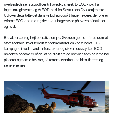
øvelsesledelse, stabsofficer til hovedkvarteret, to EOD-hold fra
Ingeniørregimentet og ét EOD-hold fra Søværnets Dykkertjeneste.
Ud over dette talte det danske bidrag også tilbagemeldere, der ofte er
erfarne EOD-operatører, der skal tilbagemelde på tværs af nationer
og hold.
Brutalt terræn og højt operativt tempo. Øvelsen gennemføres som et
stort scenarie, hvor terrorister gennemfører en koordineret IED-
kampagne imod Islands infrastruktur og sikkerhedsstyrker. EOD-
holdenes opgave er både, at neutralisere de bomber som cellerne har
placeret og samle beviser, så terrornetværket kan identificeres og
senere fjernes.