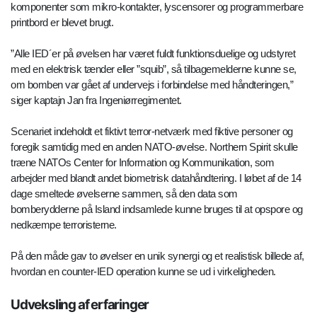
komponenter som mikro-kontakter, lyscensorer og programmerbare
printbord er blevet brugt.
”Alle IED´er på øvelsen har været fuldt funktionsduelige og udstyret
med en elektrisk tænder eller ”squib”, så tilbagemelderne kunne se,
om bomben var gået af undervejs i forbindelse med håndteringen,”
siger kaptajn Jan fra Ingeniørregimentet.
Scenariet indeholdt et fiktivt terror-netværk med fiktive personer og
foregik samtidig med en anden NATO-øvelse. Northern Spirit skulle
træne NATOs Center for Information og Kommunikation, som
arbejder med blandt andet biometrisk datahåndtering. I løbet af de 14
dage smeltede øvelserne sammen, så den data som
bomberydderne på Island indsamlede kunne bruges til at opspore og
nedkæmpe terroristerne.
På den måde gav to øvelser en unik synergi og et realistisk billede af,
hvordan en counter-IED operation kunne se ud i virkeligheden.
Udveksling af erfaringer