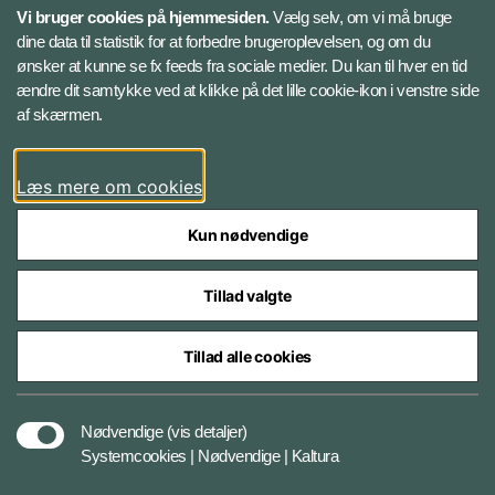
X
Vi bruger cookies på hjemmesiden.
Vælg selv, om vi må bruge
dine data til statistik for at forbedre brugeroplevelsen, og om du
Instagram
ønsker at kunne se fx feeds fra sociale medier. Du kan til hver en tid
ændre dit samtykke ved at klikke på det lille cookie-ikon i venstre side
Bluesky
af skærmen.
LinkedIn
Læs mere om cookies
Kun nødvendige
Tillad valgte
Styrelser og myndigheder under Forsvarsministeriet
Tillad alle cookies
Nødvendige
(vis detaljer)
Databeskyttelse og ansvar
Systemcookies | Nødvendige | Kaltura