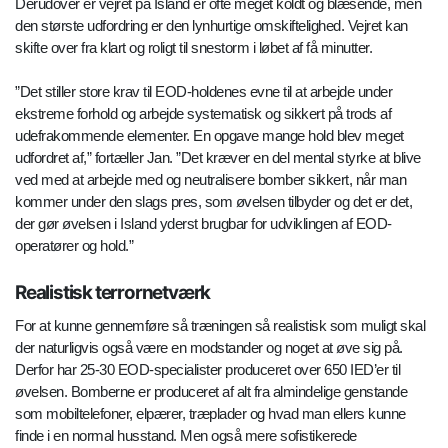
Derudover er vejret på Island er ofte meget koldt og blæsende, men
den største udfordring er den lynhurtige omskiftelighed. Vejret kan
skifte over fra klart og roligt til snestorm i løbet af få minutter.
”Det stiller store krav til EOD-holdenes evne til at arbejde under
ekstreme forhold og arbejde systematisk og sikkert på trods af
udefrakommende elementer. En opgave mange hold blev meget
udfordret af,” fortæller Jan. ”Det kræver en del mental styrke at blive
ved med at arbejde med og neutralisere bomber sikkert, når man
kommer under den slags pres, som øvelsen tilbyder og det er det,
der gør øvelsen i Island yderst brugbar for udviklingen af EOD-
operatører og hold.”
Realistisk terrornetværk
For at kunne gennemføre så træningen så realistisk som muligt skal
der naturligvis også være en modstander og noget at øve sig på.
Derfor har 25-30 EOD-specialister produceret over 650 IED’er til
øvelsen. Bomberne er produceret af alt fra almindelige genstande
som mobiltelefoner, elpærer, træplader og hvad man ellers kunne
finde i en normal husstand. Men også mere sofistikerede