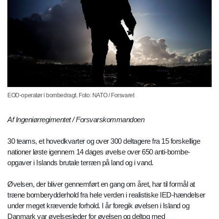
EOD-operatør i bombedragt. Foto: NATO / Forsvaret
Af Ingeniørregimentet / Forsvarskommandoen
30 teams, et hovedkvarter og over 300 deltagere fra 15 forskellige
nationer løste igennem 14 dages øvelse over 650 anti-bombe-
opgaver i Islands brutale terræn på land og i vand.
Øvelsen, der bliver gennemført en gang om året, har til formål at
træne bomberydderhold fra hele verden i realistiske IED-hændelser
under meget krævende forhold. I år foregik øvelsen i Island og
Danmark var øvelsesleder for øvelsen og deltog med