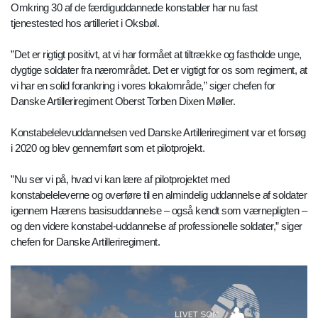
Omkring 30 af de færdiguddannede konstabler har nu fast
tjenestested hos artilleriet i Oksbøl.
”Det er rigtigt positivt, at vi har formået at tiltrække og fastholde unge,
dygtige soldater fra nærområdet. Det er vigtigt for os som regiment, at
vi har en solid forankring i vores lokalområde,” siger chefen for
Danske Artilleriregiment Oberst Torben Dixen Møller.
Konstabelelevuddannelsen ved Danske Artilleriregiment var et forsøg
i 2020 og blev gennemført som et pilotprojekt.
”Nu ser vi på, hvad vi kan lære af pilotprojektet med
konstabeleleverne og overføre til en almindelig uddannelse af soldater
igennem Hærens basisuddannelse – også kendt som værnepligten –
og den videre konstabel-uddannelse af professionelle soldater,” siger
chefen for Danske Artilleriregiment.