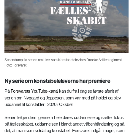
Sceendump fra serien om Livet som Konstabelelev hos Danske Artilleriregiment.
Foto: Forsvaret
Ny serie om konstabeleleverne har premiere
På
Forsvarets YouTube-kanal
kan du fra i dag se første afsnit af
serien om Nygaard og Jeppesen, som var med på holdet og blev
uddannet til konstabler i 2020 i Oksbøl.
Serien følger dem igennem hele deres uddannelse og sætter fokus
på fællesskabet, uddannelsen i blandt andet våbenhåndtering og så
det, at man som soldat og konstabel i Forsvaret indgår i noget, som