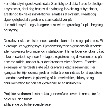
korrekte, styringsrelevante data. Samtidig skal data fra de forskellige
it-systemer, der i dag bruges til styring og forvaltning af bygninger,
arealer og tekniske installationer, samles i ét system. Kvalitet og
tilgængelighed af styrelsens stamdata bliver på
den måde styrket og vil udgøre et stærkere grundlag for planlægning
og styring.
Derudover skal eksisterende stamdata kontrolleres og opdateres. Et
eksempel er bygningssyn. Ejendomsstyrelsen gennemgår løbende
alle Forsvarets bygninger og installationer. Her er løbende fokus på at
sikre ensartede syn, der foretages, registreres og dokumenteres på
samme måde, uanset hvor det foretages eller af hvem. Et andet
eksempel er færdselsskilte på Forsvarets etablissementer. Her
igangsætter Ejendomsstyrelsen i efteråret en indsats for at opdatere
stamdata vedrørende placering af færdselsskilte, skiltetype og
dokumentation for politiets godkendelse af skiltningen.
Projektet vedrørende stamdata gennemføres over de næste tre år,
og er nu i den første
afklarende og forberedende fase.