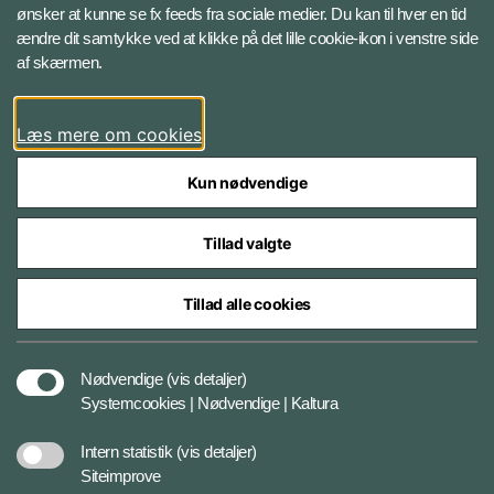
ønsker at kunne se fx feeds fra sociale medier. Du kan til hver en tid
ændre dit samtykke ved at klikke på det lille cookie-ikon i venstre side
Bluesky
af skærmen.
LinkedIn
Læs mere om cookies
Kun nødvendige
Tillad valgte
Styrelser og myndigheder under Forsvarsministeriet
Tillad alle cookies
Databeskyttelse og ansvar
Nødvendige
(vis detaljer)
Systemcookies | Nødvendige | Kaltura
Cookiepolitik
Intern statistik
(vis detaljer)
Siteimprove