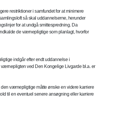
ere restriktioner i samfundet for at minimere
rsamlingsloft så skal uddannelserne, herunder
slinjer for at undgå smittespredning. Da
ndkalde de værnepligtige som planlagt, hvorfor
gtige indgår efter endt uddannelse i
som værnepligten ved Den Kongelige Livgarde bl.a. er
den værnepligtige måtte ønske en videre karriere
old til en eventuel senere ansøgning eller karriere