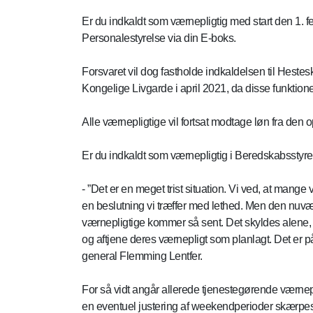
Er du indkaldt som værnepligtig med start den 1. f
Personalestyrelse via din E-boks.
Forsvaret vil dog fastholde indkaldelsen til Heste
Kongelige Livgarde i april 2021, da disse funktioner
Alle værnepligtige vil fortsat modtage løn fra de
Er du indkaldt som værnepligtig i Beredskabsstyre
- ”Det er en meget trist situation. Vi ved, at mange
en beslutning vi træffer med lethed. Men den nuvær
værnepligtige kommer så sent. Det skyldes alene, a
og aftjene deres værnepligt som planlagt. Det er på
general Flemming Lentfer.
For så vidt angår allerede tjenestegørende værnep
en eventuel justering af weekendperioder skærpes