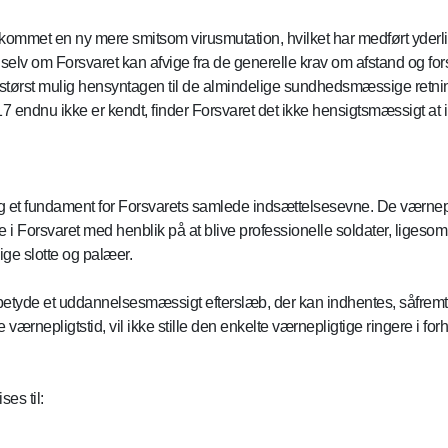
lkommet en ny mere smitsom virusmutation, hvilket har medført yderlig
 selv om Forsvaret kan afvige fra de generelle krav om afstand og fo
tørst mulig hensyntagen til de almindelige sundhedsmæssige retning
ndnu ikke er kendt, finder Forsvaret det ikke hensigtsmæssigt at i
 et fundament for Forsvarets samlede indsættelsesevne. De værnepli
ætte i Forsvaret med henblik på at blive professionelle soldater, lige
ge slotte og palæer.
etyde et uddannelsesmæssigt efterslæb, der kan indhentes, såfremt 
ærnepligtstid, vil ikke stille den enkelte værnepligtige ringere i forh
es til: