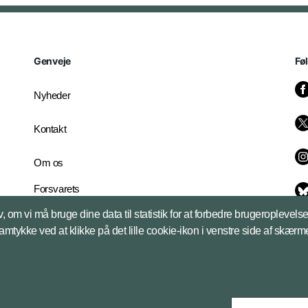
Genveje
Fø
Nyheder
Kontakt
Om os
Forsvarets
Whistleblowerordning
, om vi må bruge dine data til statistik for at forbedre brugeroplevel
English Edition
samtykke ved at klikke på det lille cookie-ikon i venstre side af skærm