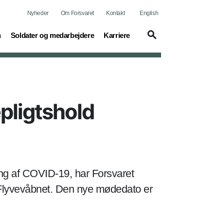
Nyheder
Om Forsvaret
Kontakt
English
(current)
(current)
n
Soldater og medarbejdere
Karriere
pligtshold
ng af COVID-19, har Forsvaret
 Flyvevåbnet. Den nye mødedato er