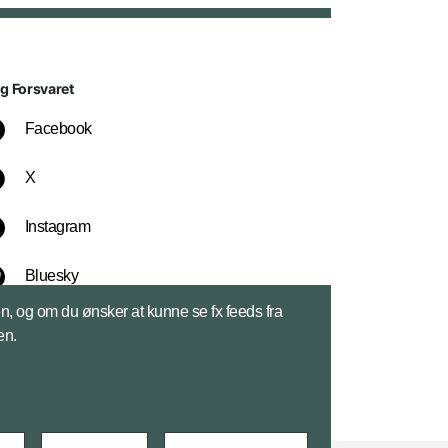
lg Forsvaret
Facebook
X
Instagram
Bluesky
sen, og om du ønsker at kunne se fx feeds fra
LinkedIn
en.