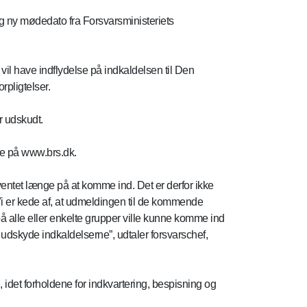
og ny mødedato fra Forsvarsministeriets
vil have indflydelse på indkaldelsen til Den
rpligtelser.
r udskudt.
re på www.brs.dk.
r ventet længe på at komme ind. Det er derfor ikke
 Vi er kede af, at udmeldingen til de kommende
på alle eller enkelte grupper ville kunne komme ind
t udskyde indkaldelserne”, udtaler forsvarschef,
idet forholdene for indkvartering, bespisning og