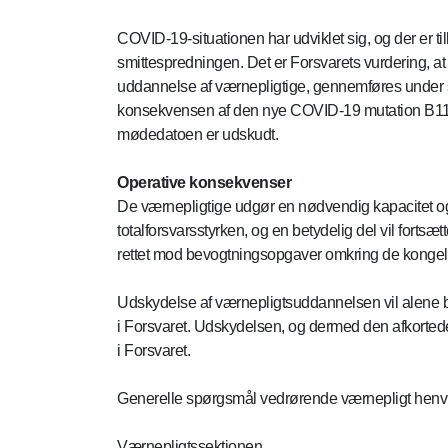
COVID-19-situationen har udviklet sig, og der er ti
smittespredningen. Det er Forsvarets vurdering, at
uddannelse af værnepligtige, gennemføres under s
konsekvensen af den nye COVID-19 mutation B117 e
mødedatoen er udskudt.
Operative konsekvenser
De værnepligtige udgør en nødvendig kapacitet og
totalforsvarsstyrken, og en betydelig del vil forts
rettet mod bevogtningsopgaver omkring de kongeli
Udskydelse af værnepligtsuddannelsen vil alene b
i Forsvaret. Udskydelsen, og dermed den afkortede v
i Forsvaret.
Generelle spørgsmål vedrørende værnepligt henvis
Værnepligtssektionen