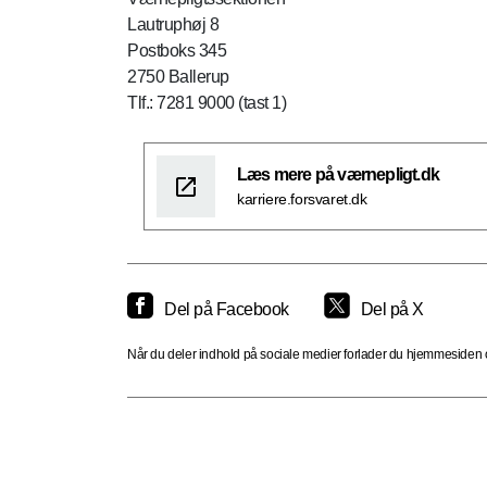
Lautruphøj 8
Postboks 345
2750 Ballerup
Tlf.: 7281 9000 (tast 1)
Læs mere på værnepligt.dk
karriere.forsvaret.dk
Del på Facebook
Del på X
Når du deler indhold på sociale medier forlader du hjemmesiden og