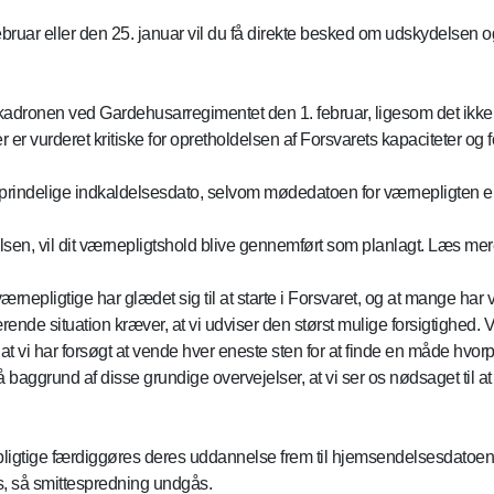
ebruar eller den 25. januar vil du få direkte besked om udskydelsen 
skadronen ved Gardehusarregimentet den 1. februar, ligesom det ikke 
 er vurderet kritiske for opretholdelsen af Forsvarets kapaciteter og fo
n oprindelige indkaldelsesdato, selvom mødedatoen for værnepligten e
lsen, vil dit værnepligtshold blive gennemført som planlagt. Læs me
 værnepligtige har glædet sig til at starte i Forsvaret, og at mange ha
ende situation kræver, at vi udviser den størst mulige forsigtighed.
t vi har forsøgt at vende hver eneste sten for at finde en måde hvor
 baggrund af disse grundige overvejelser, at vi ser os nødsaget til a
ligtige færdiggøres deres uddannelse frem til hjemsendelsesdatoen, 
, så smittespredning undgås.