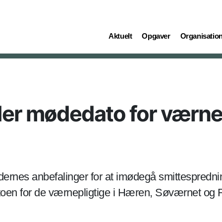
(current)
(current)
(current)
Aktuelt
Opgaver
Organisatio
der mødedato for værne
rnes anbefalinger for at imødegå smittespredni
atoen for de værnepligtige i Hæren, Søværnet og