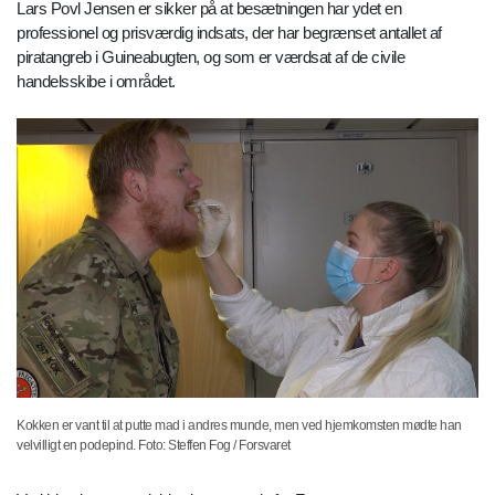
Lars Povl Jensen er sikker på at besætningen har ydet en
professionel og prisværdig indsats, der har begrænset antallet af
piratangreb i Guineabugten, og som er værdsat af de civile
handelsskibe i området.
Kokken er vant til at putte mad i andres munde, men ved hjemkomsten mødte han
velvilligt en podepind. Foto: Steffen Fog / Forsvaret