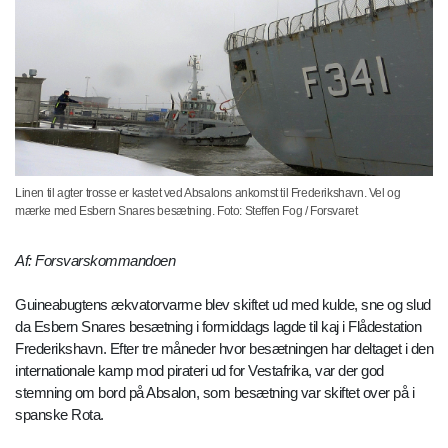
Linen til agter trosse er kastet ved Absalons ankomst til Frederikshavn. Vel og
mærke med Esbern Snares besætning. Foto: Steffen Fog / Forsvaret
Af: Forsvarskommandoen
Guineabugtens ækvatorvarme blev skiftet ud med kulde, sne og slud
da Esbern Snares besætning i formiddags lagde til kaj i Flådestation
Frederikshavn. Efter tre måneder hvor besætningen har deltaget i den
internationale kamp mod pirateri ud for Vestafrika, var der god
stemning om bord på Absalon, som besætning var skiftet over på i
spanske Rota.