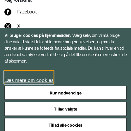
Følg Forsvaret
Facebook
X
Vi bruger cookies på hjemmesiden.
Vælg selv, om vi må bruge
Instagram
dine data til statistik for at forbedre brugeroplevelsen, og om du
ønsker at kunne se fx feeds fra sociale medier. Du kan til hver en tid
ændre dit samtykke ved at klikke på det lille cookie-ikon i venstre side
Bluesky
af skærmen.
LinkedIn
Læs mere om cookies
Kun nødvendige
Tillad valgte
Styrelser og myndigheder under Forsvarsministeriet
Tillad alle cookies