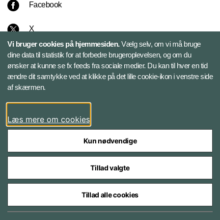
Facebook
X
Vi bruger cookies på hjemmesiden.
Vælg selv, om vi må bruge
Instagram
dine data til statistik for at forbedre brugeroplevelsen, og om du
ønsker at kunne se fx feeds fra sociale medier. Du kan til hver en tid
ændre dit samtykke ved at klikke på det lille cookie-ikon i venstre side
Bluesky
af skærmen.
LinkedIn
Læs mere om cookies
Kun nødvendige
Tillad valgte
Styrelser og myndigheder under Forsvarsministeriet
Tillad alle cookies