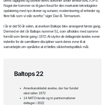
deres faglighed og udvikle deres doktriner under øvelse BALTOPS.
Noget der kommer os til gavn forud for den markante teknologiske
opdatering med nye droner og sonarer, modernisering af enheder og
flere folk som vi står overfor,” siger Dan B. Termansen.
I år er det 50 år siden, at øvelsen Baltops blev arrangeret første gang.
Dermed er det i år Baltops nummer 51, som afholdes med samme
formål som første gang i 1972: At styrke de deltagende landes evner
indenfor for de sømilitære discipliner samt deres evne til at
samarbejde om opnåelse at et fælles sikkerhedspolitisk mål.
Baltops 22
Amerikanskledet øvelse, der har fundet
sted siden 1972
14 NATO-lande og to partnernationer
deltager i 2022