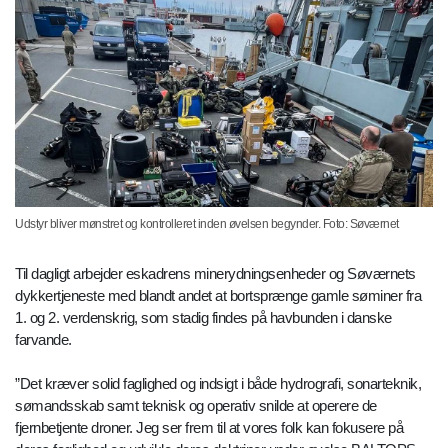
Udstyr bliver mønstret og kontrolleret inden øvelsen begynder. Foto: Søværnet
Til dagligt arbejder eskadrens minerydningsenheder og Søværnets
dykkertjeneste med blandt andet at bortsprænge gamle søminer fra
1. og 2. verdenskrig, som stadig findes på havbunden i danske
farvande.
”Det kræver solid faglighed og indsigt i både hydrografi, sonarteknik,
sømandsskab samt teknisk og operativ snilde at operere de
fjernbetjente droner. Jeg ser frem til at vores folk kan fokusere på