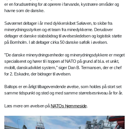
er en forudsætning for at operere i farvande, kystnære områder og
havne som de danske.
Søværnet deltager i år med dykkerskibet Søløven, to skibe fra
minerydningsstyrken og et team fra minedykkerne. Derudover
deltager et danske stabsbidrag til øvelsesledelsen og logistisk støtte
på Bornholm. I alt deltager cirka 50 danske søfolk i øvelsen.
”De danske minerydningsenheder og minerydningsdykkere er meget
specialiseret og hører til i toppen af NATO på grund af bl.a. et unikt,
mobilt, danskudviklet system,” siger Dan B. Termansen, der er chef
for 2. Eskadre, der bidrager til øvelsen.
Baltops er en årligt tilbagevendende øvelse, som holdes på stort set
samme tidspunkt og sted og med samme størrelsesniveau år for år.
Læs mere om øvelsen på
NATOs hjemmeside
.