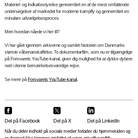
Materiel- og Indkøbsstyrelse gennemført en af de mest omfattende
undersøgelser af markedet for moderne kampfly og gennemført en
minutiøs udvælgelsesproces.
Men hvordan nåede vi her til?
Vi har gået igennem arkiverne og samlet historien om Danmarks
største våbenanskaffelse. To dokumentarfilm, som nu er tilgængelige
på Forsvarets YouTube-kanal, giver dig mulighed for at dykke dybere
ned i denne bemærkelsesværdige rejse.
Se mere på
Forsvarets YouTube-kanal
.
Del på Facebook
Del på X
Del på LinkedIn
Når du deler indhold på sociale medier forlader du hjemmesiden og
er dermed ikke længere omfattet af vores privatlivspolitik.