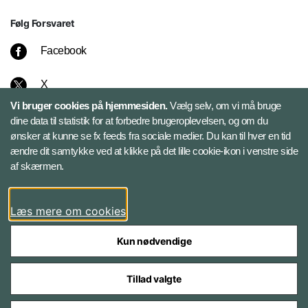
Følg Forsvaret
Facebook
X
Vi bruger cookies på hjemmesiden.
Vælg selv, om vi må bruge
Instagram
dine data til statistik for at forbedre brugeroplevelsen, og om du
ønsker at kunne se fx feeds fra sociale medier. Du kan til hver en tid
ændre dit samtykke ved at klikke på det lille cookie-ikon i venstre side
Bluesky
af skærmen.
LinkedIn
Læs mere om cookies
Kun nødvendige
Tillad valgte
Styrelser og myndigheder under Forsvarsministeriet