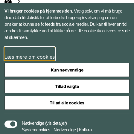
X
Vi bruger cookies på hjemmesiden.
Vælg selv, om vi må bruge
Instagram
dine data til statistik for at forbedre brugeroplevelsen, og om du
ønsker at kunne se fx feeds fra sociale medier. Du kan til hver en tid
ændre dit samtykke ved at klikke på det lille cookie-ikon i venstre side
Bluesky
af skærmen.
LinkedIn
Læs mere om cookies
Kun nødvendige
Tillad valgte
Styrelser og myndigheder under Forsvarsministeriet
Tillad alle cookies
Databeskyttelse og ansvar
Nødvendige
(vis detaljer)
Systemcookies | Nødvendige | Kaltura