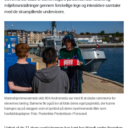
miljøforanstaltninger gennem forskellige lege og interaktive samtaler
med de skuespillende undervisere.
Marinehjemmeværnets skib 804 Andromeda var med til at skabe rammerne for
elevernes læring. Børnene fik også lov at folde deres eget papirskib, der kunne
hænges op på væggen som et symbol på deres nyerhvervede titler som
havfaldskaptajner. Foto: Frederikke Frederiksen / Forsvaret
I løbet af de 11 dage workshoppen har kørt har blandt andre fregatten