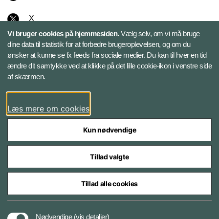
X
Vi bruger cookies på hjemmesiden.
Vælg selv, om vi må bruge
Instagram
dine data til statistik for at forbedre brugeroplevelsen, og om du
ønsker at kunne se fx feeds fra sociale medier. Du kan til hver en tid
ændre dit samtykke ved at klikke på det lille cookie-ikon i venstre side
Bluesky
af skærmen.
LinkedIn
Læs mere om cookies
Kun nødvendige
Tillad valgte
Styrelser og myndigheder under Forsvarsministeriet
Tillad alle cookies
Databeskyttelse og ansvar
Nødvendige
(vis detaljer)