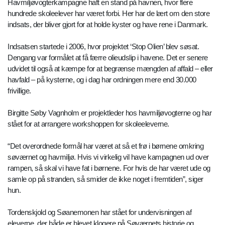
Havmiljøvogterkampagne haft en stand på havnen, hvor flere
hundrede skoleelever har været forbi. Her har de lært om den store
indsats, der bliver gjort for at holde kyster og have rene i Danmark.
Indsatsen startede i 2006, hvor projektet ‘Stop Olien’ blev søsat.
Dengang var formålet at få færre olieudslip i havene. Det er senere
udvidet til også at kæmpe for at begrænse mængden af affald – eller
havfald – på kysterne, og i dag har ordningen mere end 30.000
frivillige.
Birgitte Søby Vagnholm er projektleder hos havmiljøvogterne og har
stået for at arrangere workshoppen for skoleeleverne.
“Det overordnede formål har været at så et frø i børnene omkring
søværnet og havmiljø. Hvis vi virkelig vil have kampagnen ud over
rampen, så skal vi have fat i børnene. For hvis de har været ude og
samle op på stranden, så smider de ikke noget i fremtiden”, siger
hun.
Tordenskjold og Søanemonen har stået for undervisningen af
eleverne, der både er blevet klogere på Søværnets historie og