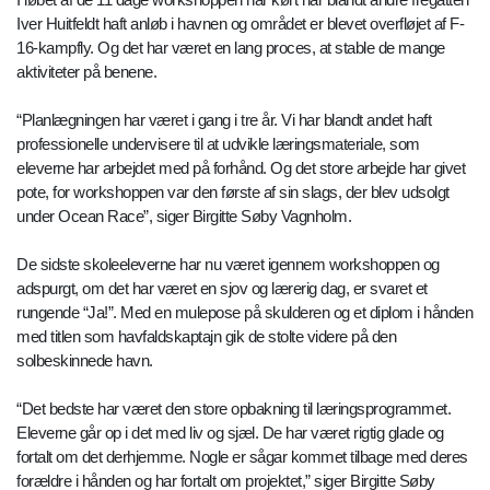
Iver Huitfeldt haft anløb i havnen og området er blevet overfløjet af F-
16-kampfly. Og det har været en lang proces, at stable de mange
aktiviteter på benene.
“Planlægningen har været i gang i tre år. Vi har blandt andet haft
professionelle undervisere til at udvikle læringsmateriale, som
eleverne har arbejdet med på forhånd. Og det store arbejde har givet
pote, for workshoppen var den første af sin slags, der blev udsolgt
under Ocean Race”, siger Birgitte Søby Vagnholm.
De sidste skoleeleverne har nu været igennem workshoppen og
adspurgt, om det har været en sjov og lærerig dag, er svaret et
rungende “Ja!”. Med en mulepose på skulderen og et diplom i hånden
med titlen som havfaldskaptajn gik de stolte videre på den
solbeskinnede havn.
“Det bedste har været den store opbakning til læringsprogrammet.
Eleverne går op i det med liv og sjæl. De har været rigtig glade og
fortalt om det derhjemme. Nogle er sågar kommet tilbage med deres
forældre i hånden og har fortalt om projektet,” siger Birgitte Søby