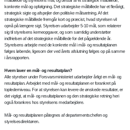
målbillede og styrelsens mål, og består af et strategisk målbillede,
konkrete mål og opfølgning. Det strategiske målbillede har et flerårigt,
strategisk sigte og afspejler den politiske målsætning. Af det
strategiske målbillede fremgår kort og præcist, hvad styrelsen vil
opnå på længere sigt. Styrelsen udarbejder 5-10 mål, som relaterer
sig til styrelsens kerneopgaver, og som samtidig understøtter
indfrielsen af det strategiske målbillede for det pågældende år.
Styrelsens arbejde med de konkrete mål i mål- og resultatplanen
følges løbende, ligesom der ved årets afslutning følges op på samme
i årsrapporten.
Hvem laver en mål- og resultatplan?
Alle styrelser under Forsvarsministeriet udarbejder årligt en mål- og
resultatplan. Arbejdet med mål- og resultatplanen er forankret på
toplederniveau. For at styrelsen kan levere de ønskede resultater, er
det vigtigt, at mål- og resultatplanen og den strategiske retning heri
også forankres hos styrelsens medarbejdere.
Mål- og resultatplanen påtegnes af departementschefen og
styrelsesdirektøren.