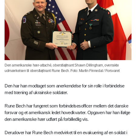
Den amerikanske hær-attaché, oberstløjtnant Shawn Dillingham, overrakte
udmærkelsen til oberstløjtnant Rune Bech. Foto: Martin Finnedal / Forsvaret
Den har han modtaget som anerkendelse for sin rolle i forbindelse
med træning af ukrainske soldater.
Rune Bech har fungeret som forbindelsesofficer mellem det danske
forsvar og et amerikansk ledet hovedkvarter. Opgaven har han ifølge
den amerikanske hær udført på forbilledlig vis.
Derudover har Rune Bech medvirket til en evakuering af en soldat i