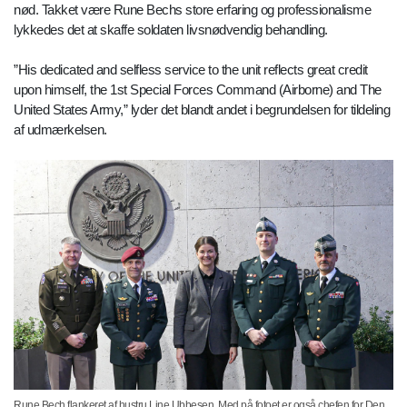
nød. Takket være Rune Bechs store erfaring og professionalisme
lykkedes det at skaffe soldaten livsnødvendig behandling.
”His dedicated and selfless service to the unit reflects great credit
upon himself, the 1st Special Forces Command (Airborne) and The
United States Army,” lyder det blandt andet i begrundelsen for tildeling
af udmærkelsen.
Rune Bech flankeret af hustru Line Ubbesen. Med på fotoet er også chefen for Den