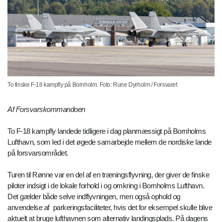
To finske F-18 kampfly på Bornholm. Foto: Rune Dyrholm / Forsvaret
Af Forsvarskommandoen
To F-18 kampfly landede tidligere i dag planmæssigt på Bornholms
Lufthavn, som led i det øgede samarbejde mellem de nordiske lande
på forsvarsområdet.
Turen til Rønne var en del af en træningsflyvning, der giver de finske
piloter indsigt i de lokale forhold i og omkring i Bornholms Lufthavn.
Det gælder både selve indflyvningen, men også ophold og
anvendelse af parkeringsfaciliteter, hvis det for eksempel skulle blive
aktuelt at bruge lufthavnen som alternativ landingsplads. På dagens