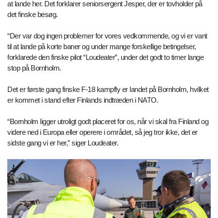
at lande her. Det forklarer seniorsergent Jesper, der er tovholder på
det finske besøg.
“Der var dog ingen problemer for vores vedkommende, og vi er vant
til at lande på korte baner og under mange forskellige betingelser,
forklarede den finske pilot “Loudeater”, under det godt to timer lange
stop på Bornholm.
Det er første gang finske F-18 kampfly er landet på Bornholm, hvilket
er kommet i stand efter Finlands indtræden i NATO.
“Bornholm ligger utroligt godt placeret for os, når vi skal fra Finland og
videre ned i Europa eller operere i området, så jeg tror ikke, det er
sidste gang vi er her,” siger Loudeater.