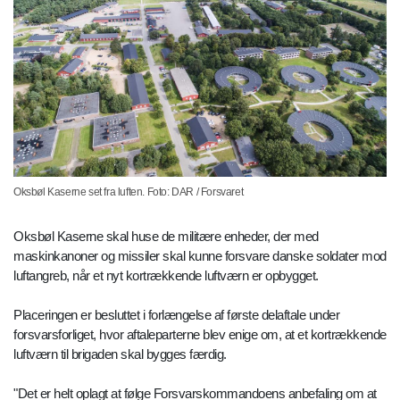
Oksbøl Kaserne set fra luften. Foto: DAR / Forsvaret
Oksbøl Kaserne skal huse de militære enheder, der med
maskinkanoner og missiler skal kunne forsvare danske soldater mod
luftangreb, når et nyt kortrækkende luftværn er opbygget.
Placeringen er besluttet i forlængelse af første delaftale under
forsvarsforliget, hvor aftaleparterne blev enige om, at et kortrækkende
luftværn til brigaden skal bygges færdig.
"Det er helt oplagt at følge Forsvarskommandoens anbefaling om at