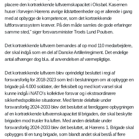
placere den kortrækkende luftværnskapacitet i Oksbøl. Kasernen
huser i forvejen Hærens øvrige ildstøtteenheder og er allerede i gang
med at opbygge de kompetencer, som det kortrækkende
luftforsvarssystem kræver. På den måde samles de gode erfaringer
samme sted," siger forsvarsminister Troels Lund Poulsen.
Det kortrækkende luftværn bemandes af op mod 110 medarbejdere,
der skal indgå som en del af Danske Artilleriregiment. Det endelige
antal afhænger dog bl.a. af anvendelsen af værnepligtige.
Det kortrækkende luftværn blev oprindeligt besluttet i regi af
forsvarsforlig for 2018-2023 som led i beslutningen om at opbygge en
brigade på 4.000 soldater, der fleksibelt og med kort varsel skal
kunne indgå i NATO's kollektive forsvar og i ekstraordinære
sikkerhedspolitiske situationer. Med første delaftale under
forsvarsforlig 2024-2033 blev det besluttet at færdiggøre opbygningen
af en kortrækkende luftværnskapacitet til brigaden, der skal beskytte
brigaden mod trusler fra luften. Med anden delaftale under
forsvarsforlig 2024-2033 blev det besluttet, at Hærens 1. Brigade skal
opbygges til en tung brigade, som blandt andet skal bestå af flere