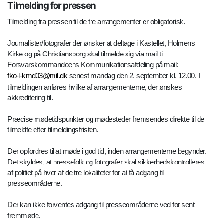
Tilmelding for pressen
Tilmelding fra pressen til de tre arrangementer er obligatorisk.
Journalister/fotografer der ønsker at deltage i Kastellet, Holmens
Kirke og på Christiansborg skal tilmelde sig via mail til
Forsvarskommandoens Kommunikationsafdeling på mail:
fko-l-kmd03@mil.dk
senest mandag den 2. september kl. 12.00. I
tilmeldingen anføres hvilke af arrangementerne, der ønskes
akkreditering til.
Præcise mødetidspunkter og mødesteder fremsendes direkte til de
tilmeldte efter tilmeldingsfristen.
Der opfordres til at møde i god tid, inden arrangementerne begynder.
Det skyldes, at pressefolk og fotografer skal sikkerhedskontrolleres
af politiet på hver af de tre lokaliteter for at få adgang til
presseområderne.
Der kan ikke forventes adgang til presseområderne ved for sent
fremmøde.