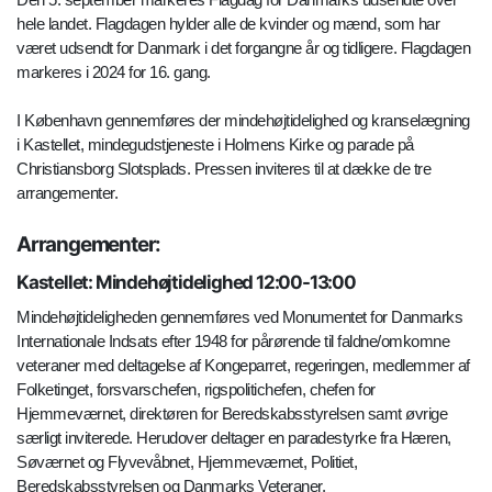
hele landet. Flagdagen hylder alle de kvinder og mænd, som har
været udsendt for Danmark i det forgangne år og tidligere. Flagdagen
markeres i 2024 for 16. gang.
I København gennemføres der mindehøjtidelighed og kranselægning
i Kastellet, mindegudstjeneste i Holmens Kirke og parade på
Christiansborg Slotsplads. Pressen inviteres til at dække de tre
arrangementer.
Arrangementer:
Kastellet: Mindehøjtidelighed 12:00-13:00
Mindehøjtideligheden gennemføres ved Monumentet for Danmarks
Internationale Indsats efter 1948 for pårørende til faldne/omkomne
veteraner med deltagelse af Kongeparret, regeringen, medlemmer af
Folketinget, forsvarschefen, rigspolitichefen, chefen for
Hjemmeværnet, direktøren for Beredskabsstyrelsen samt øvrige
særligt inviterede. Herudover deltager en paradestyrke fra Hæren,
Søværnet og Flyvevåbnet, Hjemmeværnet, Politiet,
Beredskabsstyrelsen og Danmarks Veteraner.