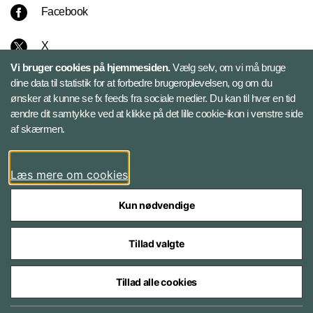
Facebook
X
Vi bruger cookies på hjemmesiden.
Vælg selv, om vi må bruge
Instagram
dine data til statistik for at forbedre brugeroplevelsen, og om du
ønsker at kunne se fx feeds fra sociale medier. Du kan til hver en tid
ændre dit samtykke ved at klikke på det lille cookie-ikon i venstre side
Bluesky
af skærmen.
LinkedIn
Læs mere om cookies
Kun nødvendige
Tillad valgte
Styrelser og myndigheder under Forsvarsministeriet
Tillad alle cookies