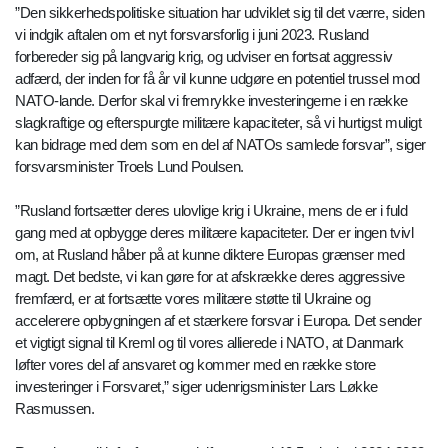
”Den sikkerhedspolitiske situation har udviklet sig til det værre, siden
vi indgik aftalen om et nyt forsvarsforlig i juni 2023. Rusland
forbereder sig på langvarig krig, og udviser en fortsat aggressiv
adfærd, der inden for få år vil kunne udgøre en potentiel trussel mod
NATO-lande. Derfor skal vi fremrykke investeringerne i en række
slagkraftige og efterspurgte militære kapaciteter, så vi hurtigst muligt
kan bidrage med dem som en del af NATOs samlede forsvar”, siger
forsvarsminister Troels Lund Poulsen.
”Rusland fortsætter deres ulovlige krig i Ukraine, mens de er i fuld
gang med at opbygge deres militære kapaciteter. Der er ingen tvivl
om, at Rusland håber på at kunne diktere Europas grænser med
magt. Det bedste, vi kan gøre for at afskrække deres aggressive
fremfærd, er at fortsætte vores militære støtte til Ukraine og
accelerere opbygningen af et stærkere forsvar i Europa. Det sender
et vigtigt signal til Kreml og til vores allierede i NATO, at Danmark
løfter vores del af ansvaret og kommer med en række store
investeringer i Forsvaret,” siger udenrigsminister Lars Løkke
Rasmussen.