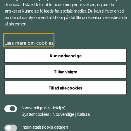
Instagram
dine data til statistik for at forbedre brugeroplevelsen, og om du
ønsker at kunne se fx feeds fra sociale medier. Du kan til hver en tid
ændre dit samtykke ved at klikke på det lille cookie-ikon i venstre side
Bluesky
af skærmen.
LinkedIn
Læs mere om cookies
Kun nødvendige
Tillad valgte
Styrelser og myndigheder under Forsvarsministeriet
Tillad alle cookies
Databeskyttelse og ansvar
Nødvendige
(vis detaljer)
Systemcookies | Nødvendige | Kaltura
Cookiepolitik
Intern statistik
(vis detaljer)