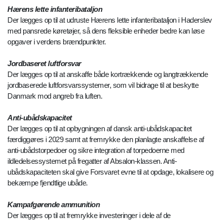
Hærens lette infanteribataljon
Der lægges op til at udruste Hærens lette infanteribataljon i Haderslev
med pansrede køretøjer, så dens fleksible enheder bedre kan løse
opgaver i verdens brændpunkter.
Jordbaseret luftforsvar
Der lægges op til at anskaffe både kortrækkende og langtrækkende
jordbaserede luftforsvarssystemer, som vil bidrage til at beskytte
Danmark mod angreb fra luften.
Anti-ubådskapacitet
Der lægges op til at opbygningen af dansk anti-ubådskapacitet
færdiggøres i 2029 samt at fremrykke den planlagte anskaffelse af
anti-ubådstorpedoer og sikre integration af torpedoerne med
ildledelsessystemet på fregatter af Absalon-klassen. Anti-
ubådskapaciteten skal give Forsvaret evne til at opdage, lokalisere og
bekæmpe fjendtlige ubåde.
Kampafgørende ammunition
Der lægges op til at fremrykke investeringer i dele af de