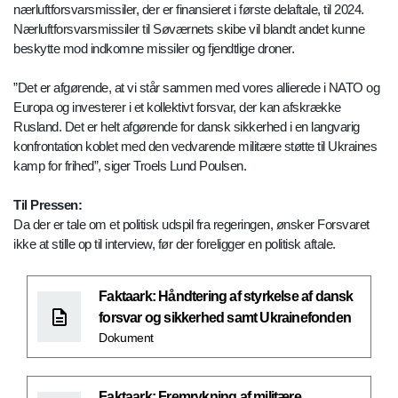
nærluftforsvarsmissiler, der er finansieret i første delaftale, til 2024.
Nærluftforsvarsmissiler til Søværnets skibe vil blandt andet kunne
beskytte mod indkomne missiler og fjendtlige droner.
”Det er afgørende, at vi står sammen med vores allierede i NATO og
Europa og investerer i et kollektivt forsvar, der kan afskrække
Rusland. Det er helt afgørende for dansk sikkerhed i en langvarig
konfrontation koblet med den vedvarende militære støtte til Ukraines
kamp for frihed”, siger Troels Lund Poulsen.
Til Pressen:
Da der er tale om et politisk udspil fra regeringen, ønsker Forsvaret
ikke at stille op til interview, før der foreligger en politisk aftale.
Faktaark: Håndtering af styrkelse af dansk
forsvar og sikkerhed samt Ukrainefonden
Dokument
Faktaark: Fremrykning af militære