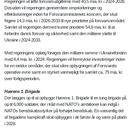
Regeringen vil løfte forsvarsudgifterne med 40,5 mia. kr. i 2024-2028.
Desuden vil regeringen gennemføre omprioriteringer og
effektiviseringer inden for Forsvarsministeriets koncern, der skal
frigøre 14,3 mia. kr. i 2026-2033 til nye prioriteter på forsvarsområdet.
Samlet vil regeringen dermed kunne prioritere 54,8 mia. kr. til at
forbedre dansk forsvar og sikkerhed samt den militære støtte til
Ukraine i 2024-2033.
Med regeringens oplæg forøges den militære ramme i Ukrainefonden
med 4,4 mia. kr. i 2024. Regeringen vil fremrykke investeringer inden
for en række områder, der skal sikre opbygningen af Forsvarets
operative evne samt en styrket værnepligt for samlet ca. 79 mia. kr.
over forligsperioden.
Hærens 1. Brigade
Der lægges op til at opbygge Hærens 1. Brigade til en tung brigade på
op til 6.000 soldater, der i tråd med NATO’s ambitioner kan indgå i
NATOs beredskabsstyrker på forhøjet beredskab. En væsentlig del
af brigadens kampkraft skal opbygges i de første år og være på plads
i 2028.