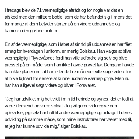
I fredags blev de 71 værnepligtige aftrådt og for nogle var det en
afsked med den militære boble, som de har befundet sig i, mens det
for mange af dem betyder starten på en videre uddannelse og
karriere i den grønne uniform.
En af de værnepligtige, som i løbet af sin tid på uddannelsen har fået
smag for hverdagen i uniform, er menig Boiskau. Han valgte at blive
værnepligtig i Flyvevåbnet, fordi han ville udfordre sig selv og blive
presset på en måde, som han ikke havde prøvet før. Dengang havde
han ikke planer om, at han efter de fire måneder ville søge videre for
at blive løjtnant for senere at kunne uddanne værnepligtige. Men nu
har han alligevel søgt videre og bliver i Forsvaret.
”Jeg har udviklet mig helt vildt i min tid herinde og synes, det er fedt at
være i terrænet og være soldat. Jeg vil gerne videregive den
oplevelse, jeg selv har haft til andre værnepligtige og bidrage til deres
udvikling på samme måde, som mine instruktører har været med til,
at jeg har kunne udvikle mig,” siger Boiskau.