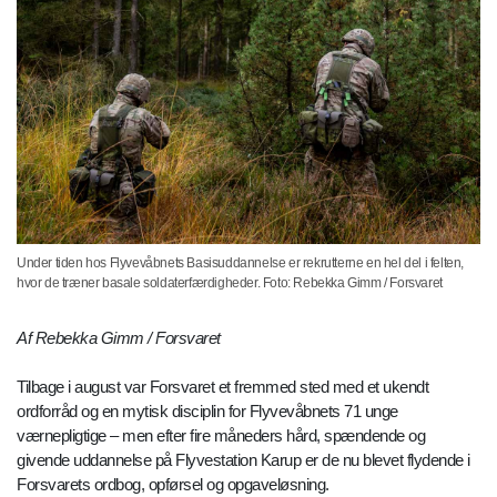
Under tiden hos Flyvevåbnets Basisuddannelse er rekrutterne en hel del i felten,
hvor de træner basale soldaterfærdigheder. Foto: Rebekka Gimm / Forsvaret
Af Rebekka Gimm / Forsvaret
Tilbage i august var Forsvaret et fremmed sted med et ukendt
ordforråd og en mytisk disciplin for Flyvevåbnets 71 unge
værnepligtige – men efter fire måneders hård, spændende og
givende uddannelse på Flyvestation Karup er de nu blevet flydende i
Forsvarets ordbog, opførsel og opgaveløsning.