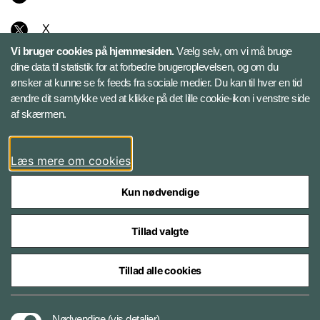
X
Vi bruger cookies på hjemmesiden.
Vælg selv, om vi må bruge
Instagram
dine data til statistik for at forbedre brugeroplevelsen, og om du
ønsker at kunne se fx feeds fra sociale medier. Du kan til hver en tid
ændre dit samtykke ved at klikke på det lille cookie-ikon i venstre side
Bluesky
af skærmen.
LinkedIn
Læs mere om cookies
Kun nødvendige
Tillad valgte
Styrelser og myndigheder under Forsvarsministeriet
Tillad alle cookies
Databeskyttelse og ansvar
Nødvendige
(vis detaljer)