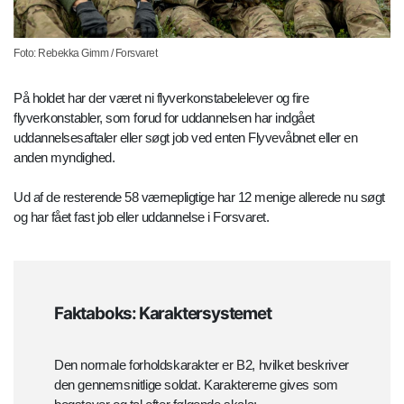
Foto: Rebekka Gimm / Forsvaret
På holdet har der været ni flyverkonstabelelever og fire
flyverkonstabler, som forud for uddannelsen har indgået
uddannelsesaftaler eller søgt job ved enten Flyvevåbnet eller en
anden myndighed.
Ud af de resterende 58 værnepligtige har 12 menige allerede nu søgt
og har fået fast job eller uddannelse i Forsvaret.
Faktaboks: Karaktersystemet
Den normale forholdskarakter er B2, hvilket beskriver
den gennemsnitlige soldat. Karaktererne gives som