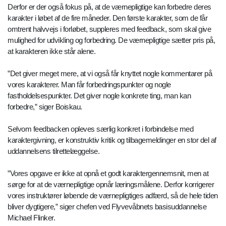
Derfor er der også fokus på, at de værnepligtige kan forbedre deres
karakter i løbet af de fire måneder. Den første karakter, som de får
omtrent halvvejs i forløbet, suppleres med feedback, som skal give
mulighed for udvikling og forbedring. De værnepligtige sætter pris på,
at karakteren ikke står alene.
”Det giver meget mere, at vi også får knyttet nogle kommentarer på
vores karakterer. Man får forbedringspunkter og nogle
fastholdelsespunkter. Det giver nogle konkrete ting, man kan
forbedre,” siger Boiskau.
Selvom feedbacken opleves særlig konkret i forbindelse med
karaktergivning, er konstruktiv kritik og tilbagemeldinger en stor del af
uddannelsens tilrettelæggelse.
”Vores opgave er ikke at opnå et godt karaktergennemsnit, men at
sørge for at de værnepligtige opnår læringsmålene. Derfor korrigerer
vores instruktører løbende de værnepligtiges adfærd, så de hele tiden
bliver dygtigere,” siger chefen ved Flyvevåbnets basisuddannelse
Michael Flinker.