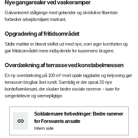
Nye gangarealer ved vaskeramper
Galvaniseret stålgange med gelænder og skridsikre fiberriste
forbedrer arbejdsmiljøet markant.
Opgradering af fritidsområdet
Slidte møbler er blevet skiftet ud med nye, som øger komforten og
gør fritidsområdet mere indbydende for kasernens brugere.
Overdækning af terrasse ved konstabelmessen
En ny overdækning på 100 m² med opale tagplader og belysning gør
terrassen brugbar året rundt. Samtidig er der opsat 20 nye
borde/bænkesæt, der skaber bedre sociale rammer – især for
sergentelever og værnepligtige.
Soldaternære forbedringer: Bedre rammer
for Forsvarets ansatte
Intern side