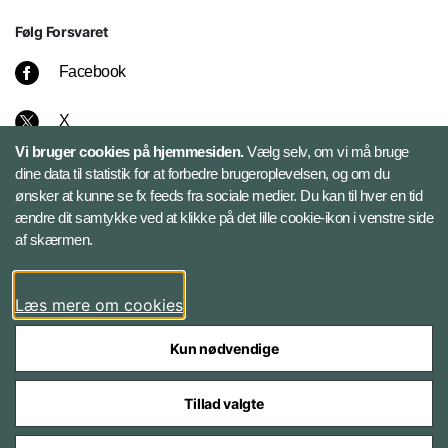
Følg Forsvaret
Facebook
X
Vi bruger cookies på hjemmesiden.
Vælg selv, om vi må bruge
Instagram
dine data til statistik for at forbedre brugeroplevelsen, og om du
ønsker at kunne se fx feeds fra sociale medier. Du kan til hver en tid
ændre dit samtykke ved at klikke på det lille cookie-ikon i venstre side
Bluesky
af skærmen.
LinkedIn
Læs mere om cookies
Kun nødvendige
Tillad valgte
Styrelser og myndigheder under Forsvarsministeriet