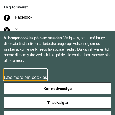
Følg Forsvaret
Facebook
X
Vi bruger cookies på hjemmesiden.
Vælg selv, om vi må bruge
Instagram
dine data til statistik for at forbedre brugeroplevelsen, og om du
ønsker at kunne se fx feeds fra sociale medier. Du kan til hver en tid
ændre dit samtykke ved at klikke på det lille cookie-ikon i venstre side
Bluesky
af skærmen.
LinkedIn
Læs mere om cookies
Kun nødvendige
Tillad valgte
Styrelser og myndigheder under Forsvarsministeriet