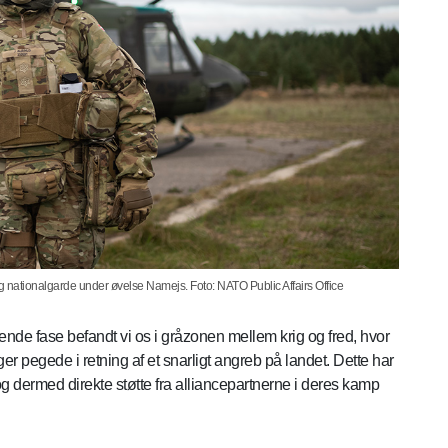
g nationalgarde under øvelse Namejs. Foto: NATO Public Affairs Office
ende fase befandt vi os i gråzonen mellem krig og fred, hvor
er pegede i retning af et snarligt angreb på landet. Dette har
og dermed direkte støtte fra alliancepartnerne i deres kamp