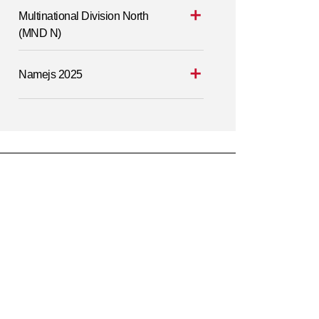
Multinational Division North
(MND N)
Namejs 2025