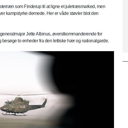
terræn som Finderup til at ligne et juletræsmarked, men
hver kampstyrke dernede. Her er våde støvler blot den
generalmajor Jette Albinus, øverstkommanderende for
g besøge to enheder fra den lettiske hær og nationalgarde.