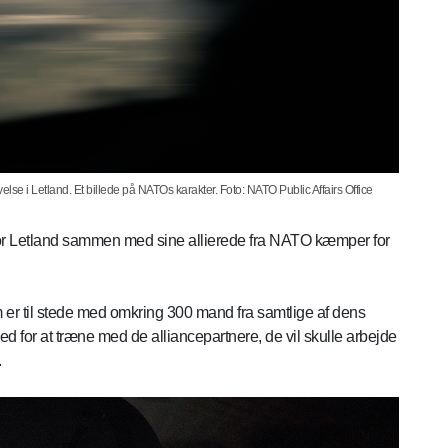
e i Letland. Et billede på NATOs karakter. Foto: NATO Public Affairs Office
vor Letland sammen med sine allierede fra NATO kæmper for
 er til stede med omkring 300 mand fra samtlige af dens
d for at træne med de alliancepartnere, de vil skulle arbejde
.