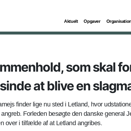
(current)
(current)
(current)
Aktuelt
Opgaver
Organisatio
mmenhold, som skal for
sinde at blive en slagm
s finder lige nu sted i Letland, hvor udstatione
igt angreb. Forleden besøgte den danske general Je
ver i tilfælde af at Letland angribes.