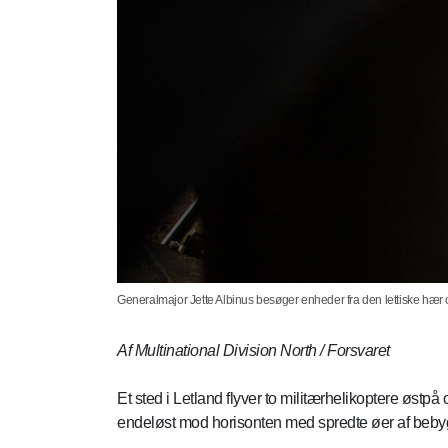
Generalmajor Jette Albinus besøger enheder fra den lettiske hær 
Af Multinational Division North / Forsvaret
Et sted i Letland flyver to militærhelikoptere østpå
endeløst mod horisonten med spredte øer af bebyg