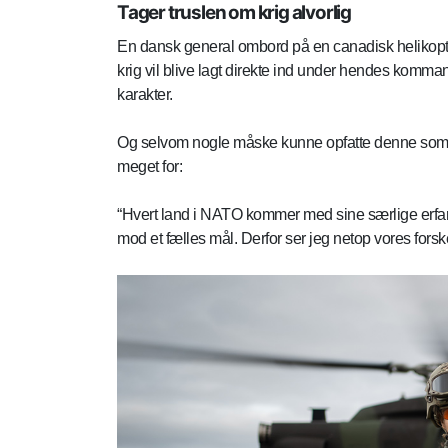
Tager truslen om krig alvorlig
En dansk general ombord på en canadisk helikopter,
krig vil blive lagt direkte ind under hendes komma
karakter.
Og selvom nogle måske kunne opfatte denne som e
meget for:
“Hvert land i NATO kommer med sine særlige erfa
mod et fælles mål. Derfor ser jeg netop vores forsk