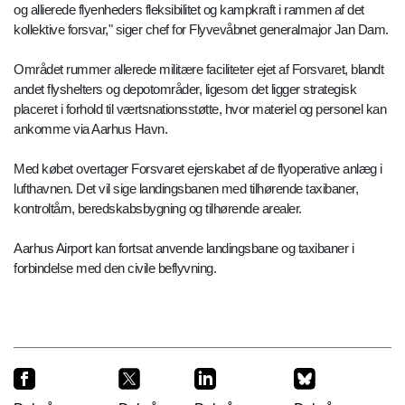
og allierede flyenheders fleksibilitet og kampkraft i rammen af det
kollektive forsvar," siger chef for Flyvevåbnet generalmajor Jan Dam.
Området rummer allerede militære faciliteter ejet af Forsvaret, blandt
andet flyshelters og depotområder, ligesom det ligger strategisk
placeret i forhold til værtsnationsstøtte, hvor materiel og personel kan
ankomme via Aarhus Havn.
Med købet overtager Forsvaret ejerskabet af de flyoperative anlæg i
lufthavnen. Det vil sige landingsbanen med tilhørende taxibaner,
kontroltårn, beredskabsbygning og tilhørende arealer.
Aarhus Airport kan fortsat anvende landingsbane og taxibaner i
forbindelse med den civile beflyvning.