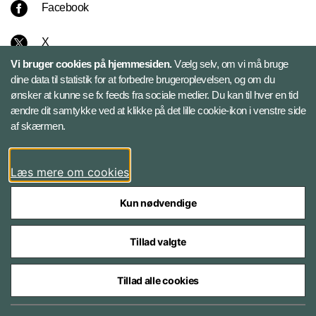
Facebook
X
Vi bruger cookies på hjemmesiden.
Vælg selv, om vi må bruge
Instagram
dine data til statistik for at forbedre brugeroplevelsen, og om du
ønsker at kunne se fx feeds fra sociale medier. Du kan til hver en tid
ændre dit samtykke ved at klikke på det lille cookie-ikon i venstre side
Bluesky
af skærmen.
LinkedIn
Læs mere om cookies
Kun nødvendige
Tillad valgte
Styrelser og myndigheder under Forsvarsministeriet
Tillad alle cookies