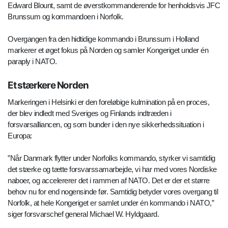
Edward Blount, samt de øverstkommanderende for henholdsvis JFC
Brunssum og kommandoen i Norfolk.
Overgangen fra den hidtidige kommando i Brunssum i Holland
markerer et øget fokus på Norden og samler Kongeriget under én
paraply i NATO.
Et stærkere Norden
Markeringen i Helsinki er den foreløbige kulmination på en proces,
der blev indledt med Sveriges og Finlands indtræden i
forsvarsalliancen, og som bunder i den nye sikkerhedssituation i
Europa:
”Når Danmark flytter under Norfolks kommando, styrker vi samtidig
det stærke og tætte forsvarssamarbejde, vi har med vores Nordiske
naboer, og accelererer det i rammen af NATO. Det er der et større
behov nu for end nogensinde før. Samtidig betyder vores overgang til
Norfolk, at hele Kongeriget er samlet under én kommando i NATO,”
siger forsvarschef general Michael W. Hyldgaard.