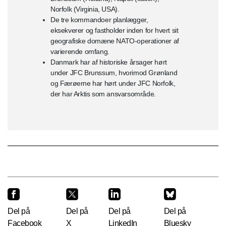
Norfolk (Virginia, USA).
De tre kommandoer planlægger,
eksekverer og fastholder inden for hvert sit
geografiske domæne NATO-operationer af
varierende omfang.
Danmark har af historiske årsager hørt
under JFC Brunssum, hvorimod Grønland
og Færøerne har hørt under JFC Norfolk,
der har Arktis som ansvarsområde.
Del på
Del på
Del på
Del på
Facebook
X
LinkedIn
Bluesky