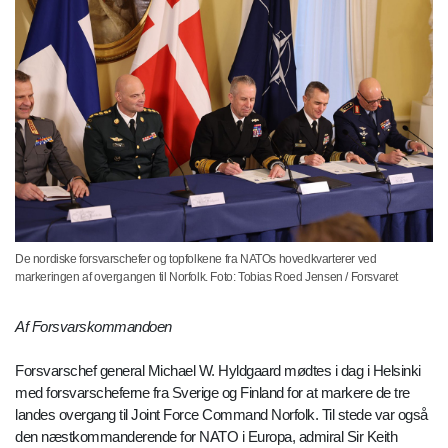
De nordiske forsvarschefer og topfolkene fra NATOs hovedkvarterer ved
markeringen af overgangen til Norfolk. Foto: Tobias Roed Jensen / Forsvaret
Af Forsvarskommandoen
Forsvarschef general Michael W. Hyldgaard mødtes i dag i Helsinki
med forsvarscheferne fra Sverige og Finland for at markere de tre
landes overgang til Joint Force Command Norfolk. Til stede var også
den næstkommanderende for NATO i Europa, admiral Sir Keith