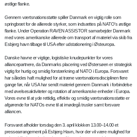
østlige flanke.
Gennem værtsnationsstøtte spiller Danmark en vigtig rolle som
springbræt for de allierede styrker, som indsættes på NATO’s østlige
flanke. Under Operation RAVEN ASSISTOR samarbejder Danmark
med vores amerikanske allierede om transport af materiel via skib fra
Esbjerg havn tilbage til USA efter udstationering i Østeuropa.
Danske havne er vigtige, logistiske knudepunkter for vores
alliancepartnere, da Danmarks placering ved Østersøen er strategisk
vigtig for hurtig og smidig forstærkning af NATO i Europa. Forsvaret
har således haft mulighed for at træne værtsnationsdisciplinen flere
gange før, når USA har sendt materiel gennem Danmark i forbindelse
med øvelsesaktiviteter og rotation af amerikanske enheder i Europa.
Vores evne til at yde rettidig, effektiv og smidig værtsnationsstøtte er
afgørende for NATOs evne til at imødegå trusler samt forsvare
alliancen.
Forsvaret afholder torsdag den 3. april klokken 13.00–14.00 et
pressearrangement på Esbjerg Havn, hvor der vil være mulighed for