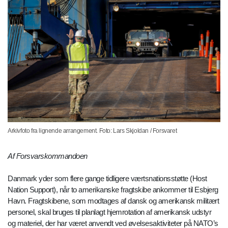
Arkivfoto fra lignende arrangement. Foto: Lars Skjoldan / Forsvaret
Af Forsvarskommandoen
Danmark yder som flere gange tidligere værtsnationsstøtte (Host
Nation Support), når to amerikanske fragtskibe ankommer til Esbjerg
Havn. Fragtskibene, som modtages af dansk og amerikansk militært
personel, skal bruges til planlagt hjemrotation af amerikansk udstyr
og materiel, der har været anvendt ved øvelsesaktiviteter på NATO’s