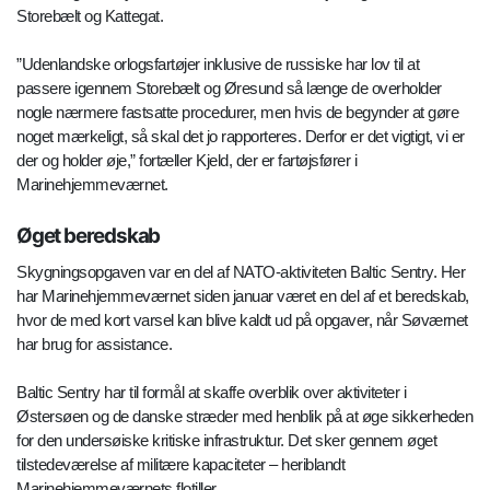
Storebælt og Kattegat.
”Udenlandske orlogsfartøjer inklusive de russiske har lov til at
passere igennem Storebælt og Øresund så længe de overholder
nogle nærmere fastsatte procedurer, men hvis de begynder at gøre
noget mærkeligt, så skal det jo rapporteres. Derfor er det vigtigt, vi er
der og holder øje,” fortæller Kjeld, der er fartøjsfører i
Marinehjemmeværnet.
Øget beredskab
Skygningsopgaven var en del af NATO-aktiviteten Baltic Sentry. Her
har Marinehjemmeværnet siden januar været en del af et beredskab,
hvor de med kort varsel kan blive kaldt ud på opgaver, når Søværnet
har brug for assistance.
Baltic Sentry har til formål at skaffe overblik over aktiviteter i
Østersøen og de danske stræder med henblik på at øge sikkerheden
for den undersøiske kritiske infrastruktur. Det sker gennem øget
tilstedeværelse af militære kapaciteter – heriblandt
Marinehjemmeværnets flotiller.