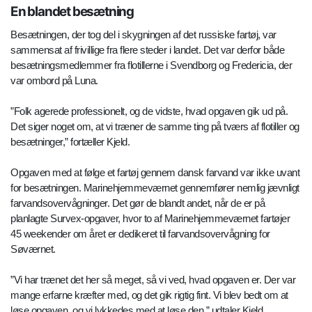
En blandet besætning
Besætningen, der tog del i skygningen af det russiske fartøj, var
sammensat af frivillige fra flere steder i landet. Det var derfor både
besætningsmedlemmer fra flotillerne i Svendborg og Fredericia, der
var ombord på Luna.
”Folk agerede professionelt, og de vidste, hvad opgaven gik ud på.
Det siger noget om, at vi træner de samme ting på tværs af flotiller og
besætninger,” fortæller Kjeld.
Opgaven med at følge et fartøj gennem dansk farvand var ikke uvant
for besætningen. Marinehjemmeværnet gennemfører nemlig jævnligt
farvandsovervågninger. Det gør de blandt andet, når de er på
planlagte Survex-opgaver, hvor to af Marinehjemmeværnet fartøjer
45 weekender om året er dedikeret til farvandsovervågning for
Søværnet.
”Vi har trænet det her så meget, så vi ved, hvad opgaven er. Der var
mange erfarne kræfter med, og det gik rigtig fint. Vi blev bedt om at
løse opgaven, og vi lykkedes med at løse den,” udtaler Kjeld.