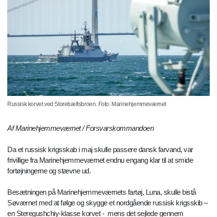
Russisk korvet ved Storebæltsbroen. Foto: Marinehjemmeværnet
Af Marinehjemmeværnet / Forsvarskommandoen
Da et russisk krigsskab i maj skulle passere dansk farvand, var
frivillige fra Marinehjemmeværnet endnu engang klar til at smide
fortøjningerne og stævne ud.
Besætningen på Marinehjemmeværnets fartøj, Luna, skulle bistå
Søværnet med at følge og skygge et nordgående russisk krigsskib ­–
en Steregushchiy-klasse korvet - mens det sejlede gennem