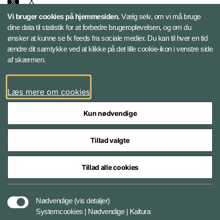
X
Vi bruger cookies på hjemmesiden.
Vælg selv, om vi må bruge
Instagram
dine data til statistik for at forbedre brugeroplevelsen, og om du
ønsker at kunne se fx feeds fra sociale medier. Du kan til hver en tid
ændre dit samtykke ved at klikke på det lille cookie-ikon i venstre side
Bluesky
af skærmen.
LinkedIn
Læs mere om cookies
Kun nødvendige
Tillad valgte
Styrelser og myndigheder under Forsvarsministeriet
Tillad alle cookies
Databeskyttelse og ansvar
Nødvendige
(vis detaljer)
Systemcookies | Nødvendige | Kaltura