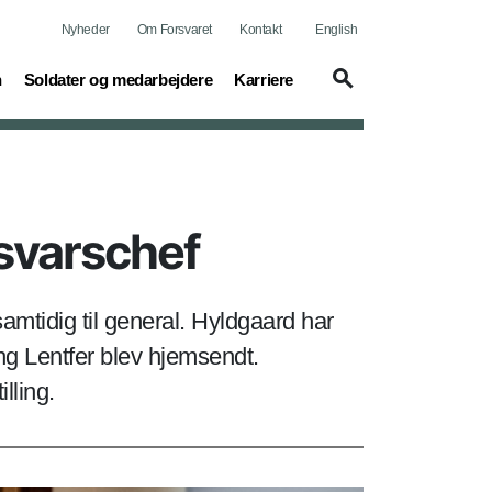
Nyheder
Om Forsvaret
Kontakt
English
(current)
(current)
n
Soldater og medarbejdere
Karriere
rsvarschef
mtidig til general. Hyldgaard har
g Lentfer blev hjemsendt.
lling.