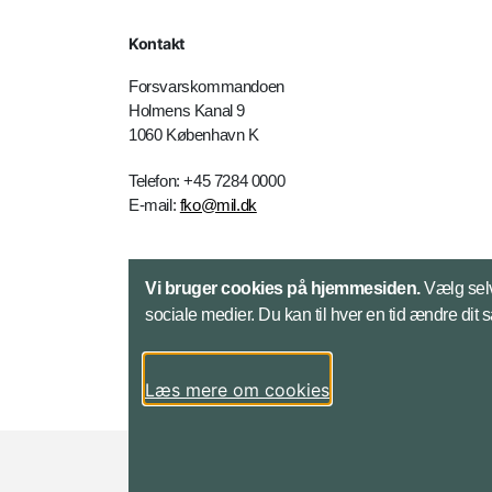
Kontakt
Forsvarskommandoen
Holmens Kanal 9
1060 København K
Telefon: +45 7284 0000
E-mail:
fko@mil.dk
Kontakt
Vi bruger cookies på hjemmesiden.
Vælg selv
sociale medier. Du kan til hver en tid ændre dit 
Læs mere om cookies
Styrelser og myndigheder under Forsvarsmini