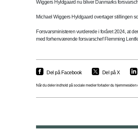
Wiggers Hyldgaard nu bliver Danmarks forsvarsche
Michael Wiggers Hyldgaard overtager stillingen som
Forsvarsministeren vurderede i foråret 2024, at de
med forhenværende forsvarschef Flemming Lentfe
Del på Facebook
Del på X
Når du deler indhold på sociale medier forlader du hjemmesiden og