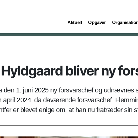
(current)
(current)
(current)
Aktuelt
Opgaver
Organisatio
Hyldgaard bliver ny fo
a den 1. juni 2025 ny forsvarschef og udnævnes sa
n april 2024, da daværende forsvarschef, Flemmin
er er blevet enige om, at han nu fratræder sin sti