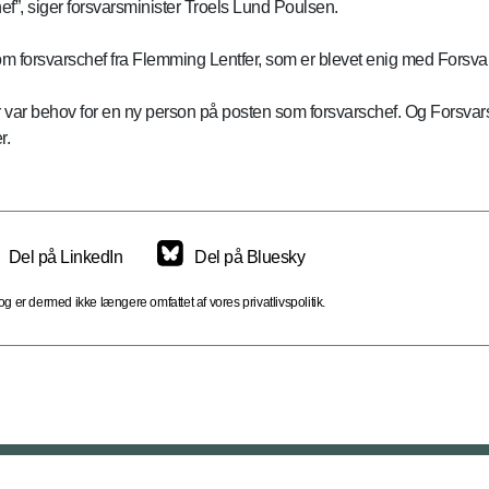
f”, siger forsvarsminister Troels Lund Poulsen.
 forsvarschef fra Flemming Lentfer, som er blevet enig med Forsvarsm
r var behov for en ny person på posten som forsvarschef. Og Forsvars
r.
Del på LinkedIn
Del på Bluesky
 er dermed ikke længere omfattet af vores privatlivspolitik.