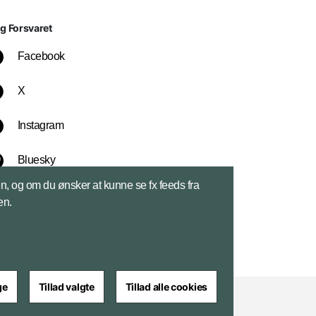
lg Forsvaret
Facebook
X
Instagram
Bluesky
sen, og om du ønsker at kunne se fx feeds fra
LinkedIn
en.
ge
Tillad valgte
Tillad alle cookies