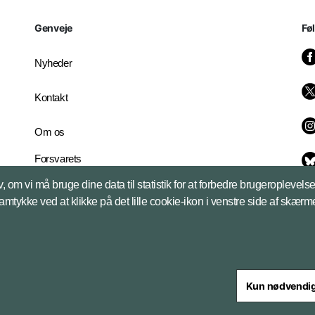
Genveje
Fø
Nyheder
Kontakt
Om os
Forsvarets
Whistleblowerordning
, om vi må bruge dine data til statistik for at forbedre brugeroplevel
English Edition
samtykke ved at klikke på det lille cookie-ikon i venstre side af skærm
Kun nødvendi
steriet