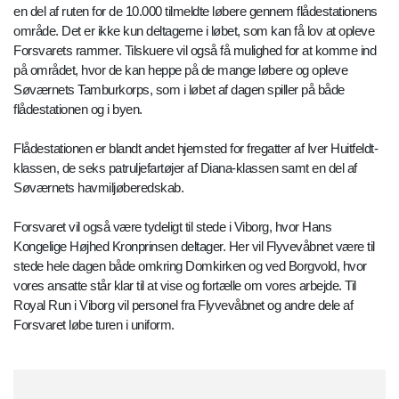
en del af ruten for de 10.000 tilmeldte løbere gennem flådestationens
område. Det er ikke kun deltagerne i løbet, som kan få lov at opleve
Forsvarets rammer. Tilskuere vil også få mulighed for at komme ind
på området, hvor de kan heppe på de mange løbere og opleve
Søværnets Tamburkorps, som i løbet af dagen spiller på både
flådestationen og i byen.
Flådestationen er blandt andet hjemsted for fregatter af Iver Huitfeldt-
klassen, de seks patruljefartøjer af Diana-klassen samt en del af
Søværnets havmiljøberedskab.
Forsvaret vil også være tydeligt til stede i Viborg, hvor Hans
Kongelige Højhed Kronprinsen deltager. Her vil Flyvevåbnet være til
stede hele dagen både omkring Domkirken og ved Borgvold, hvor
vores ansatte står klar til at vise og fortælle om vores arbejde. Til
Royal Run i Viborg vil personel fra Flyvevåbnet og andre dele af
Forsvaret løbe turen i uniform.