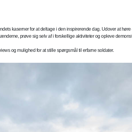
landets kaserner for at deltage i den inspirerende dag. Udover at høre
nderne, prøve sig selv af i forskellige aktiviteter og opleve demonstr
ws og mulighed for at stille spørgsmål til erfarne soldater.