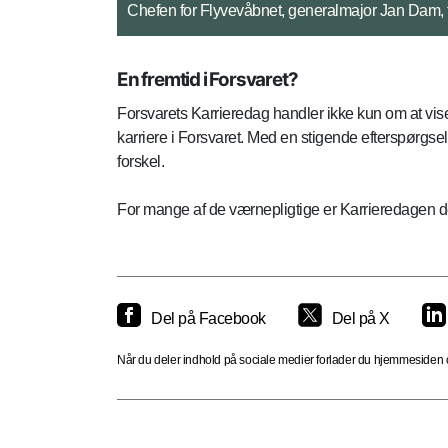
Fly-by af F-16 kampfly.
En fremtid i Forsvaret?
Forsvarets Karrieredag handler ikke kun om at vise m
karriere i Forsvaret. Med en stigende efterspørgsel 
forskel.
For mange af de værnepligtige er Karrieredagen det
Del på Facebook
Del på X
Når du deler indhold på sociale medier forlader du hjemmesiden og