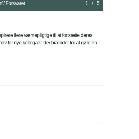
2
/
5
irere flere værnepligtige til at fortsætte deres
ehov for nye kollegaer, der brænder for at gøre en