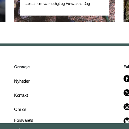
Læs alt om værnepligt og Forsvarets Dag
Genveje
Fø
Nyheder
Kontakt
Om os
Forsvarets
Whistleblowerordning