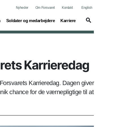
Nyheder
Om Forsvaret
Kontakt
English
(current)
(current)
n
Soldater og medarbejdere
Karriere
rets Karrieredag
i Forsvarets Karrieredag. Dagen giver
ik chance for de værnepligtige til at