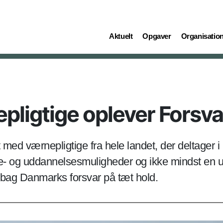
(current)
(current)
(current)
Aktuelt
Opgaver
Organisatio
pligtige oplever Forsva
dt med værnepligtige fra hele landet, der deltager 
re- og uddannelsesmuligheder og ikke mindst en un
bag Danmarks forsvar på tæt hold.