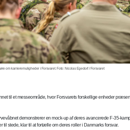
øre om karrieremuligheder i Forsvaret. Foto: Nicolas Egedorf / Forsvaret
dannet til et messeområde, hvor Forsvarets forskellige enheder præse
vevåbnet demonstrerer en mock-up af deres avancerede F-35-kampfl
l stede, klar til at fortælle om deres roller i Danmarks forsvar.