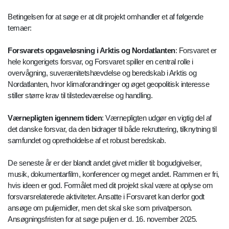
Betingelsen for at søge er at dit projekt omhandler et af følgende
temaer:
Forsvarets opgaveløsning i Arktis og Nordatlanten
: Forsvaret er
hele kongerigets forsvar, og Forsvaret spiller en central rolle i
overvågning, suverænitetshævdelse og beredskab i Arktis og
Nordatlanten, hvor klimaforandringer og øget geopolitisk interesse
stiller større krav til tilstedeværelse og handling.
Værnepligten igennem tiden
: Værnepligten udgør en vigtig del af
det danske forsvar, da den bidrager til både rekruttering, tilknytning til
samfundet og opretholdelse af et robust beredskab.
De seneste år er der blandt andet givet midler til: bogudgivelser,
musik, dokumentarfilm, konferencer og meget andet. Rammen er fri,
hvis ideen er god. Formålet med dit projekt skal være at oplyse om
forsvarsrelaterede aktiviteter. Ansatte i Forsvaret kan derfor godt
ansøge om puljemidler, men det skal ske som privatperson.
Ansøgningsfristen for at søge puljen er d. 16. november 2025.