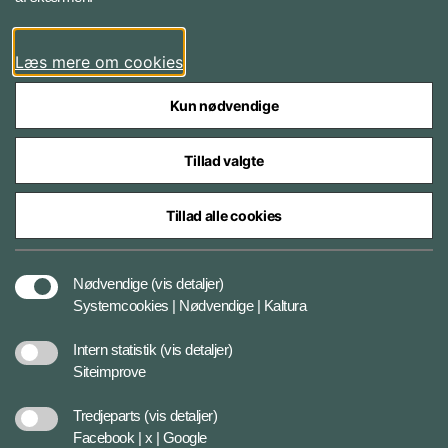
LinkedIn
Læs mere om cookies
Kun nødvendige
Tillad valgte
Styrelser og myndigheder under Forsvarsministeriet
Tillad alle cookies
Databeskyttelse og ansvar
Nødvendige
(vis detaljer)
Systemcookies | Nødvendige | Kaltura
Cookiepolitik
Intern statistik
(vis detaljer)
Siteimprove
Tilgængelighedserklæring
Tredjeparts
(vis detaljer)
Facebook | x | Google