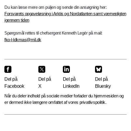
Du kan læse mere om puljen og sende din ansøgning her:
Forsvarets opgaveløsning i Arktis og Nordatlanten samt værnepligten
igennem tiden
Spørgsmål rettes til chefsergent Kenneth Legér på mail:
fko-l-ldkmas@mil.dk
Del på
Del på
Del på
Del på
Facebook
X
LinkedIn
Bluesky
Når du deler indhold på sociale medier forlader du hjemmesiden og
er dermed ikke længere omfattet af vores privatlivspolitik.