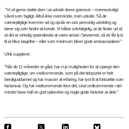
”Vi vil gerne støtte dem i at udvide deres grænser – menneskeligt
såvel som fagligt. Altså ikke overskride, men udvide. Så de
værnepligtige kommer ud og opnår en stor personlig udvikling og
lærer sig selv bedre at kende. Vi håber selvfølgelig, at de finder ud af,
at det er virkelig spændende at være ansat i Søværnet, så de får lyst
til at blive bagefter – eller som minimum bliver gode ambassadører.”
Ulrik supplerer:
”Når de 11 måneder er gået, har vi jo muligheden for at spørge den
værnepligtige, om vedkommende, som på det tidspunkt er helt
færdiguddannet og har masser af erfaring, har lyst til at fortsætte som
fastansat. Og har vedkommende ikke det, skal vedkommende i det
mindst have haft en god oplevelse og nogle gode historier at dele.”