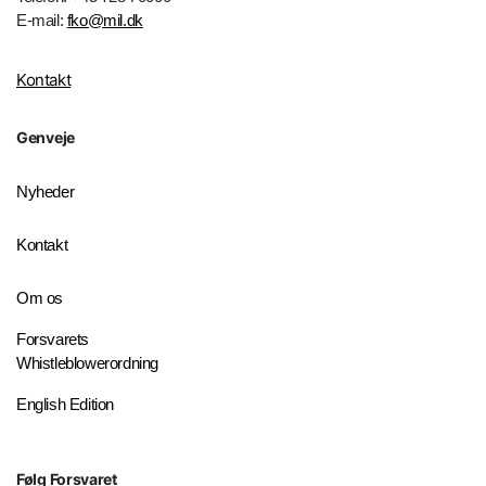
E-mail:
fko@mil.dk
Kontakt
Genveje
Nyheder
Kontakt
Om os
Forsvarets
Whistleblowerordning
English Edition
Følg Forsvaret