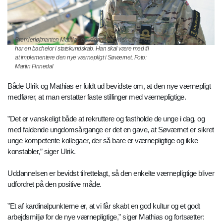
Premierløjtnanten Mathias er uddannet taktisk officer og
har en bachelor i statskundskab. Han skal være med til
at implementere den nye værnepligt i Søværnet. Foto:
Martin Finnedal
Både Ulrik og Mathias er fuldt ud bevidste om, at den nye værnepligt
medfører, at man erstatter faste stillinger med værnepligtige.
”Det er vanskeligt både at rekruttere og fastholde de unge i dag, og
med faldende ungdomsårgange er det en gave, at Søværnet er sikret
unge kompetente kollegaer, der så bare er værnepligtige og ikke
konstabler,” siger Ulrik.
Uddannelsen er bevidst tilrettelagt, så den enkelte værnepligtige bliver
udfordret på den positive måde.
”Et af kardinalpunkterne er, at vi får skabt en god kultur og et godt
arbejdsmiljø for de nye værnepligtige,” siger Mathias og fortsætter: