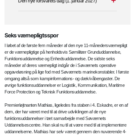
Den nye forsvarets dag (1. januar 2027)
Seks værnepligtsspor
I løbet af de første fem måneder af den nye 11-månedersværnepligt
er de værnepligtige på henholdsvis Sømilitær Grunduddannelse,
Funktionsuddannelse og Enhedsuddannelse. De sidste seks
måneder af deres værnepligt indgår de i Søværnets operative
opgaveløsning på lige fod med Søværnets marinekonstabler. I første
omgang altså som kampinformations- og dæk/våbengaster. De
øvrige funktionsuddannelser er Logistik, Kommunikation, Maritime
Force Protection og Teknisk Funktionsuddannelse.
Premierløjtnanten Mathias, ligeledes fra staben i 4. Eskadre, er en af
dem, der har været med til at drive udviklingen af de nye
funktionsuddannelser i tæt samarbejde med Søværnets
Uddannelsescentre. Han skal nu til at være med til at implementere
uddannelserne. Mathias har selv været gennem den nuværende 4-