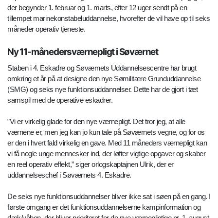
der begynder 1. februar og 1. marts, efter 12 uger sendt på en
tillempet marinekonstabeluddannelse, hvorefter de vil have op til seks
måneder operativ tjeneste.
Ny 11-månedersværnepligt i Søværnet
Staben i 4. Eskadre og Søværnets Uddannelsescentre har brugt
omkring et år på at designe den nye Sømilitære Grunduddannelse
(SMG) og seks nye funktionsuddannelser. Dette har de gjort i tæt
samspil med de operative eskadrer.
”Vi er virkelig glade for den nye værnepligt. Det tror jeg, at alle
værnene er, men jeg kan jo kun tale på Søværnets vegne, og for os
er den i hvert fald virkelig en gave. Med 11 måneders værnepligt kan
vi få nogle unge mennesker ind, der løfter vigtige opgaver og skaber
en reel operativ effekt,” siger orlogskaptajnen Ulrik, der er
uddannelseschef i Søværnets 4. Eskadre.
De seks nye funktionsuddannelser bliver ikke sat i søen på en gang. I
første omgang er det funktionsuddannelserne kampinformation og
dæk/våben, der bliver prioriteret for de nye værnepligtige pr. 1. august