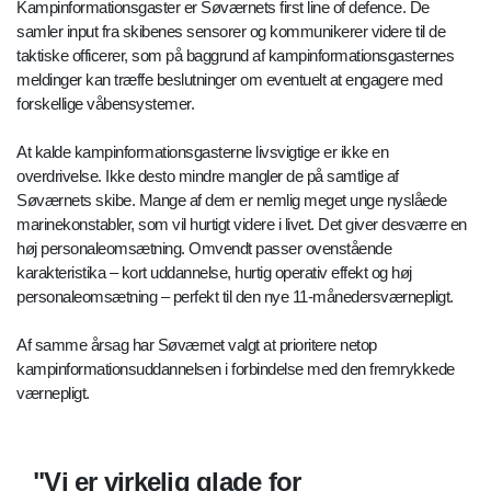
Kampinformationsgaster er Søværnets first line of defence. De
samler input fra skibenes sensorer og kommunikerer videre til de
taktiske officerer, som på baggrund af kampinformationsgasternes
meldinger kan træffe beslutninger om eventuelt at engagere med
forskellige våbensystemer.
At kalde kampinformationsgasterne livsvigtige er ikke en
overdrivelse. Ikke desto mindre mangler de på samtlige af
Søværnets skibe. Mange af dem er nemlig meget unge nyslåede
marinekonstabler, som vil hurtigt videre i livet. Det giver desværre en
høj personaleomsætning. Omvendt passer ovenstående
karakteristika – kort uddannelse, hurtig operativ effekt og høj
personaleomsætning – perfekt til den nye 11-månedersværnepligt.
Af samme årsag har Søværnet valgt at prioritere netop
kampinformationsuddannelsen i forbindelse med den fremrykkede
værnepligt.
Vi er virkelig glade for