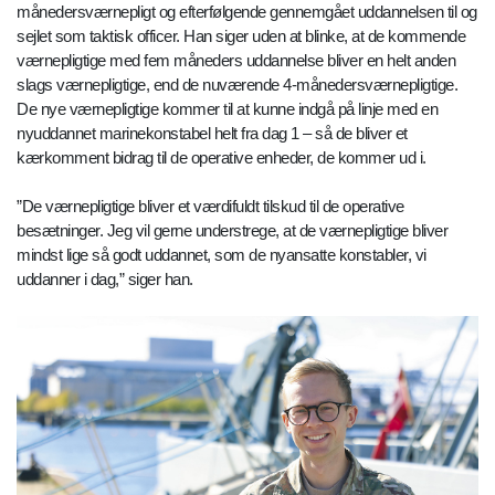
månedersværnepligt og efterfølgende gennemgået uddannelsen til og
sejlet som taktisk officer. Han siger uden at blinke, at de kommende
værnepligtige med fem måneders uddannelse bliver en helt anden
slags værnepligtige, end de nuværende 4-månedersværnepligtige.
De nye værnepligtige kommer til at kunne indgå på linje med en
nyuddannet marinekonstabel helt fra dag 1 – så de bliver et
kærkomment bidrag til de operative enheder, de kommer ud i.
”De værnepligtige bliver et værdifuldt tilskud til de operative
besætninger. Jeg vil gerne understrege, at de værnepligtige bliver
mindst lige så godt uddannet, som de nyansatte konstabler, vi
uddanner i dag,” siger han.