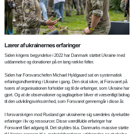
Lærer af ukrainernes erfaringer
Siden krigens begyndelse i 2022 har Danmark støttet Ukraine med
uddannelse og donationer på en lang række felter.
Siden har Forsvarschefen Michael Hyldgaard sat en systematisk
erfaringsindhentning i Ukraine i gang. Den skal sikre, at Forsvaret på
tværs af organisationen forholder sig til de erfaringer, som Ukraine har
gjort. Og at de observationer og iagttagelser bliver et væsentligt bidrag
til den udviklingsvirksomhed, som Forsvaret gennemgår i disse år.
I forsvarskrigen mod Rusland gør ukrainerne sig særdeles dyrekøbte
erfaringer i liv og ressourcer. Disse værdifulde erfaringer har
Forsvaret fået adgang til. Det skyldes bl.a. Danmarks massive støtte