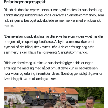
Erfaringer og respekt
Blandt de danske repræsentanter var også chefen for sundheds- og
sanitetsfaglige uddannelser ved Forsvarets Sanitetskommando, som
i slutningen af besøget udvekslede ærmemærker med en ukrainsk
medic.
"Denne erfaringsudveksling handler ikke bare om viden – det handler
om gensidig respekt og forståelse. At bytte ærmemærker er et
symbol på det bånd, der knyttes, når vi deler erfaringer og står
sammen," siger Klaus fra Forsvarets Sanitetskommando.
Både de danske og ukrainske sundhedsfaglige soldater tager
erfaringerne med sig med håbet om, at dette kun er begyndelsen,
hvor viden og erfaring i fremtiden deles åbent og gensidigt til gavn for
livredning på tværs af landegrænser.