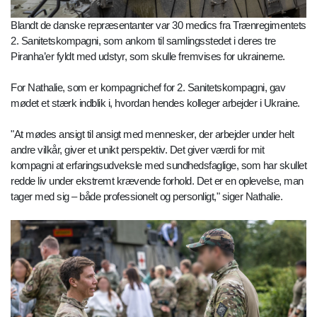
Blandt de danske repræsentanter var 30 medics fra Trænregimentets
2. Sanitetskompagni, som ankom til samlingsstedet i deres tre
Piranha’er fyldt med udstyr, som skulle fremvises for ukrainerne.
For Nathalie, som er kompagnichef for 2. Sanitetskompagni, gav
mødet et stærk indblik i, hvordan hendes kolleger arbejder i Ukraine.
"At mødes ansigt til ansigt med mennesker, der arbejder under helt
andre vilkår, giver et unikt perspektiv. Det giver værdi for mit
kompagni at erfaringsudveksle med sundhedsfaglige, som har skullet
redde liv under ekstremt krævende forhold. Det er en oplevelse, man
tager med sig – både professionelt og personligt," siger Nathalie.