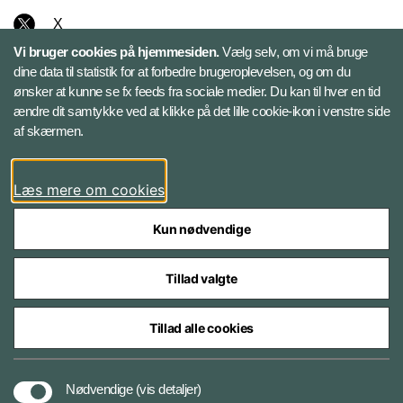
X
Vi bruger cookies på hjemmesiden.
Vælg selv, om vi må bruge
Instagram
dine data til statistik for at forbedre brugeroplevelsen, og om du
ønsker at kunne se fx feeds fra sociale medier. Du kan til hver en tid
ændre dit samtykke ved at klikke på det lille cookie-ikon i venstre side
Bluesky
af skærmen.
LinkedIn
Læs mere om cookies
Kun nødvendige
Tillad valgte
Styrelser og myndigheder under Forsvarsministeriet
Tillad alle cookies
Databeskyttelse og ansvar
Nødvendige
(vis detaljer)