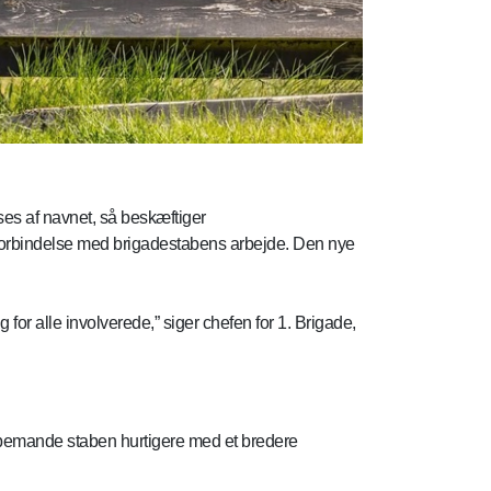
 ses af navnet, så beskæftiger
i forbindelse med brigadestabens arbejde. Den nye
for alle involverede,” siger chefen for 1. Brigade,
t at bemande staben hurtigere med et bredere