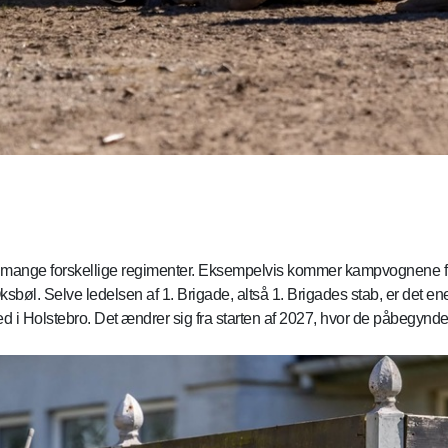
fra mange forskellige regimenter. Eksempelvis kommer kampvognene f
 i Oksbøl. Selve ledelsen af 1. Brigade, altså 1. Brigades stab, er det en
ed i Holstebro. Det ændrer sig fra starten af 2027, hvor de påbegynder