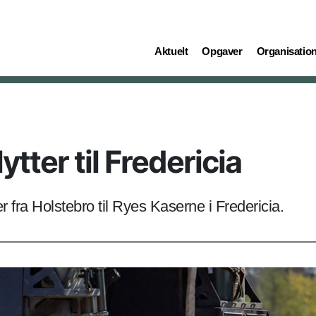
(current)
(current)
(current)
Aktuelt
Opgaver
Organisatio
ytter til Fredericia
 fra Holstebro til Ryes Kaserne i Fredericia.