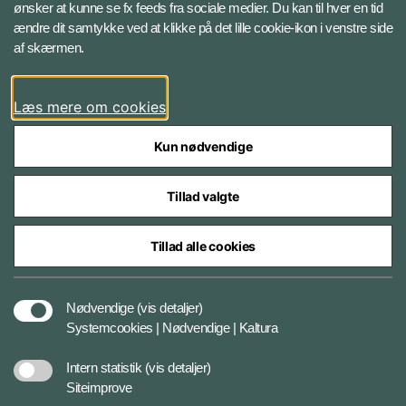
ønsker at kunne se fx feeds fra sociale medier. Du kan til hver en tid
ændre dit samtykke ved at klikke på det lille cookie-ikon i venstre side
Bluesky
af skærmen.
LinkedIn
Læs mere om cookies
Kun nødvendige
Tillad valgte
Styrelser og myndigheder under Forsvarsministeriet
Tillad alle cookies
Databeskyttelse og ansvar
Nødvendige
(vis detaljer)
Systemcookies | Nødvendige | Kaltura
Cookiepolitik
Intern statistik
(vis detaljer)
Siteimprove