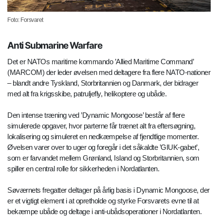
Foto: Forsvaret
Anti Submarine Warfare
Det er NATOs maritime kommando ’Allied Maritime Command’
(MARCOM) der leder øvelsen med deltagere fra flere NATO-nationer
– blandt andre Tyskland, Storbritannien og Danmark, der bidrager
med alt fra krigsskibe, patruljefly, helikoptere og ubåde.
Den intense træning ved ’Dynamic Mongoose’ består af flere
simulerede opgaver, hvor parterne får trænet alt fra eftersøgning,
lokalisering og simuleret en nedkæmpelse af fjendtlige momenter.
Øvelsen varer over to uger og foregår i det såkaldte ’GIUK-gabet’,
som er farvandet mellem Grønland, Island og Storbritannien, som
spiller en central rolle for sikkerheden i Nordatlanten.
Søværnets fregatter deltager på årlig basis i Dynamic Mongoose, der
er et vigtigt element i at opretholde og styrke Forsvarets evne til at
bekæmpe ubåde og deltage i anti-ubådsoperationer i Nordatlanten.