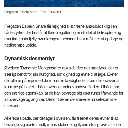
Fregatten Esbern Snare. Foto: Forsvaret
Fregatten Esbern Snare får lejlighed til at træne anti-ubådskrig i en
flådestyrke, der består af flere fregatter og er støttet af helikoptere og
maritime patruljefly over længere perioder, hvor målet er at opdage og
nedkæmpe ubåde.
Dynamisk desmerdyr
Øvelsen ’Dynamic Mongoose’ er opkaldt efter desmerdyret, der er
særligt kendt for sin hurtighed, smidighed og evne til at jage. Evner,
der alle er på linje med de maritime færdigheder, som det kræver at
kæmpe på havet – både over og under vandoverfladen. Ubåde har
den særlige egenskab, at de kan bevæge sig uset rundt i farvande for
at overvåge og angribe. Derfor træner de allierede nu selvsamme
scenarie.
Allierede ubåde, der deltager i øvelsen, får trænet deres evner til at
bevæge sig usete rundt, mens skibene og flyene skal prøve at finde