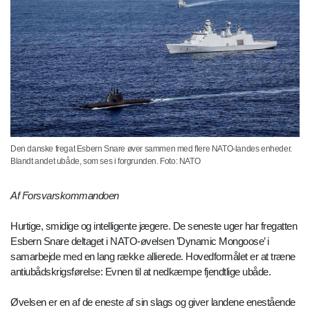
Den danske fregat Esbern Snare øver sammen med flere NATO-landes enheder.
Blandt andet ubåde, som ses i forgrunden. Foto: NATO
Af Forsvarskommandoen
Hurtige, smidige og intelligente jægere. De seneste uger har fregatten
Esbern Snare deltaget i NATO-øvelsen ’Dynamic Mongoose’ i
samarbejde med en lang række allierede. Hovedformålet er at træne
antiubådskrigsførelse: Evnen til at nedkæmpe fjendtlige ubåde.
Øvelsen er en af de eneste af sin slags og giver landene enestående