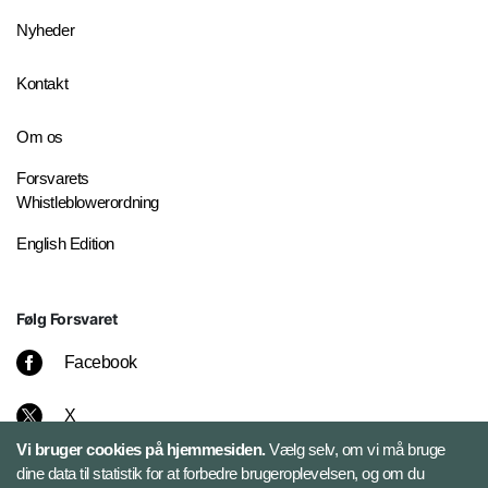
Nyheder
Kontakt
Om os
Forsvarets
Whistleblowerordning
English Edition
Følg Forsvaret
Facebook
X
Vi bruger cookies på hjemmesiden.
Vælg selv, om vi må bruge
Instagram
dine data til statistik for at forbedre brugeroplevelsen, og om du