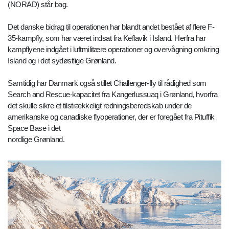
(NORAD) står bag.
Det danske bidrag til operationen har blandt andet bestået af flere F-
35-kampfly, som har været indsat fra Keflavik i Island. Herfra har
kampflyene indgået i luftmilitære operationer og overvågning omkring
Island og i det sydøstlige Grønland.
Samtidig har Danmark også stillet Challenger-fly til rådighed som
Search and Rescue-kapacitet fra Kangerlussuaq i Grønland, hvorfra
det skulle sikre et tilstrækkeligt redningsberedskab under de
amerikanske og canadiske flyoperationer, der er foregået fra Pituffik
Space Base i det
nordlige Grønland.