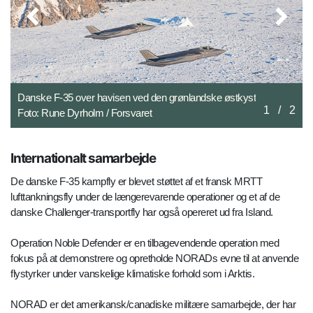
Danske F-35 over havisen ved den grønlandske østkyst.
Da
Foto: Rune Dyrholm / Forsvaret
lu
2
/
2
Dy
Internationalt samarbejde
De danske F-35 kampfly er blevet støttet af et fransk MRTT
lufttankningsfly under de længerevarende operationer og et af de
danske Challenger-transportfly har også opereret ud fra Island.
Operation Noble Defender er en tilbagevendende operation med
fokus på at demonstrere og opretholde NORADs evne til at anvende
flystyrker under vanskelige klimatiske forhold som i Arktis.