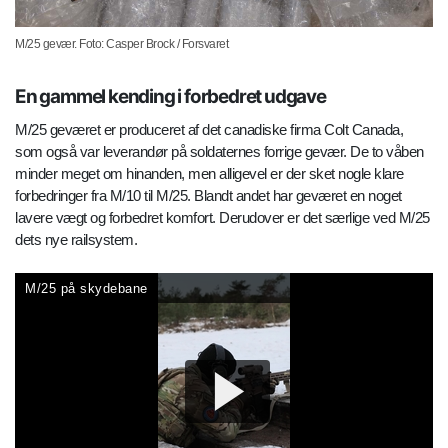
M/25 gevær. Foto: Casper Brock / Forsvaret
En gammel kending i forbedret udgave
M/25 geværet er produceret af det canadiske firma Colt Canada,
som også var leverandør på soldaternes forrige gevær. De to våben
minder meget om hinanden, men alligevel er der sket nogle klare
forbedringer fra M/10 til M/25. Blandt andet har geværet en noget
lavere vægt og forbedret komfort. Derudover er det særlige ved M/25
dets nye railsystem.