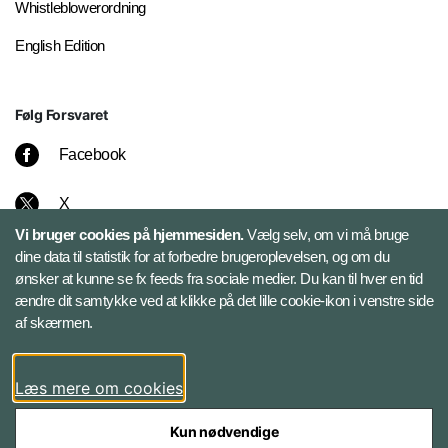
Whistleblowerordning
English Edition
Følg Forsvaret
Facebook
X
Vi bruger cookies på hjemmesiden.
Vælg selv, om vi må bruge
Instagram
dine data til statistik for at forbedre brugeroplevelsen, og om du
ønsker at kunne se fx feeds fra sociale medier. Du kan til hver en tid
ændre dit samtykke ved at klikke på det lille cookie-ikon i venstre side
Bluesky
af skærmen.
LinkedIn
Læs mere om cookies
Kun nødvendige