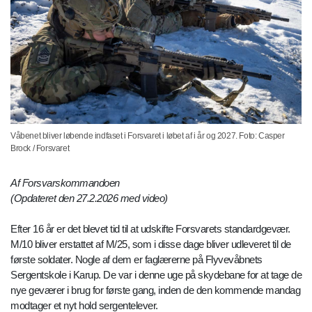
Våbenet bliver løbende indfaset i Forsvaret i løbet af i år og 2027. Foto: Casper
Brock / Forsvaret
Af Forsvarskommandoen
(Opdateret den 27.2.2026 med video)
Efter 16 år er det blevet tid til at udskifte Forsvarets standardgevær.
M/10 bliver erstattet af M/25, som i disse dage bliver udleveret til de
første soldater. Nogle af dem er faglærerne på Flyvevåbnets
Sergentskole i Karup. De var i denne uge på skydebane for at tage de
nye geværer i brug for første gang, inden de den kommende mandag
modtager et nyt hold sergentelever.